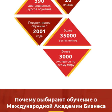
390
языках
дистанционных
курсов обучения
Перспективное
обучение с
2001
Более
35000
года
выпускников
Более
3000
экспертов по
всему миру
Почему выбирают обучение в
Международной
Академии Бизнеса