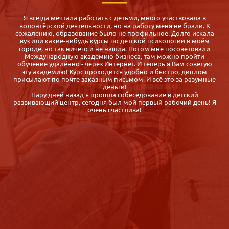
Для меня оказалось спасением: срочно нужен был диплом
педагога-психолога, а во всех ВУЗах обучение 5 месяцев и все
а
субботы воскресенья! Где их найти? Маме с двумя малышами,
которой через полгода надо устраиваться на работу после
декрет. отпуска.
Случайно нашла Международную Академию Бизнеса,
сравнила с другими предложениями дистанционных курсов и
выбрала именно iab.ru, так как: цены приемлемые, курс
е
отличается насыщенностью программы, обратная связь от
организаторов быстрая, корректная, гибкие сроки обучения
Спасибо. Диплом получила быстро, буквально через неделю
Я
после сдачи экзаменов. Довольна.