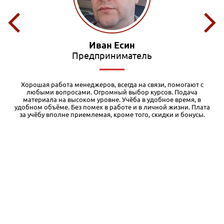
Олег Маслов
Редактор
Я обучался в различных дистанционных учебных заведениях, и
есть с чем сравнивать. Во-первых, у Международной академии
бизнеса очень качественные и основательные учебные
а
материалы. Кроме того, при регистрации на курс дается
бесплатный доступ к первому модулю, чего я вообще нигде не
встречал. Таким образом, можно оценить уровень и структуру
материалов и решить для себя, стоит ли продолжать
обучение. Во-вторых, очень доступная цена. Здесь излишне
комментировать. По соотношению цена-качество это, на мой
взгляд, один из лучших вариантов дистанционки. Разумеется,
как и при любом дистанционном обучении, здесь требуется
много самостоятельной работы. Ну и, конечно, нужно
понимать, что дистанционка дает только базовый уровень,
однако позволяющий структурировать материал для
дальнейшей практики и самообразования. Также хочу
отметить качественную обратную связь службы поддержки.