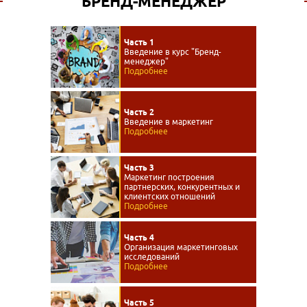
БРЕНД-МЕНЕДЖЕР
Часть 1
Введение в курс "Бренд-
менеджер"
Подробнее
Часть 2
Введение в маркетинг
Подробнее
Часть 3
Маркетинг построения
партнерских, конкурентных и
клиентских отношений
Подробнее
Часть 4
Организация маркетинговых
исследований
Подробнее
Часть 5