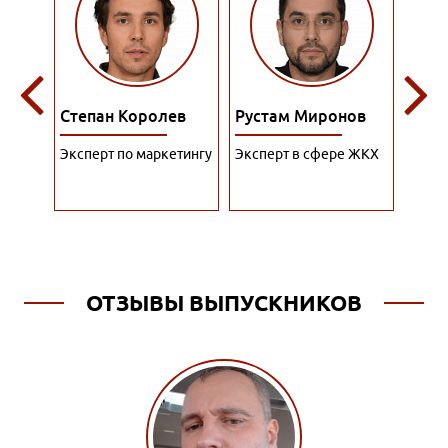
лев
Рустам Миронов
Роман Филатов
Пол
кетингу
Эксперт в сфере ЖКХ
Специалист по
Пре
рекламе
рест
ОТЗЫВЫ ВЫПУСКНИКОВ