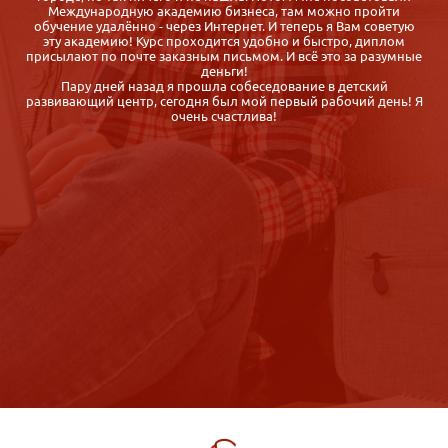
Случайно нашла Международную Академию Бизнеса,
сравнила с другими предложениями дистанционных курсов и
выбрала именно iab.ru, так как: цены приемлемые, курс
е
отличается насыщенностью программы, обратная связь от
организаторов быстрая, корректная, гибкие сроки обучения
Спасибо. Диплом получила быстро, буквально через неделю
Я
после сдачи экзаменов. Довольна.