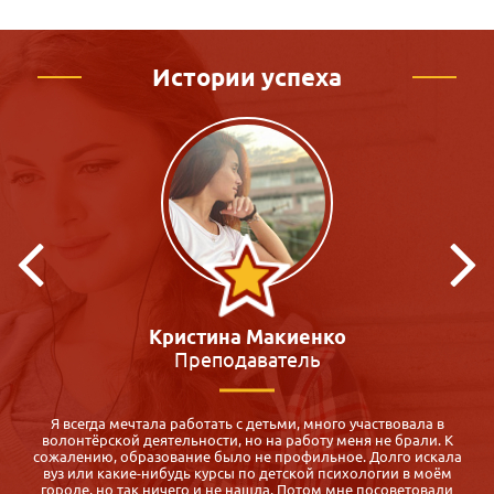
Истории успеха
Виктория Зацепина
Педагог-психолог
Для меня оказалось спасением: срочно нужен был диплом
педагога-психолога, а во всех ВУЗах обучение 5 месяцев и все
а
субботы воскресенья! Где их найти? Маме с двумя малышами,
которой через полгода надо устраиваться на работу после
декрет. отпуска.