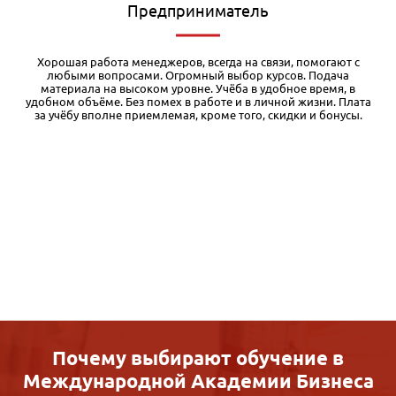
Редактор
Я обучался в различных дистанционных учебных заведениях, и
есть с чем сравнивать. Во-первых, у Международной академии
бизнеса очень качественные и основательные учебные
а
материалы. Кроме того, при регистрации на курс дается
бесплатный доступ к первому модулю, чего я вообще нигде не
встречал. Таким образом, можно оценить уровень и структуру
материалов и решить для себя, стоит ли продолжать
обучение. Во-вторых, очень доступная цена. Здесь излишне
комментировать. По соотношению цена-качество это, на мой
взгляд, один из лучших вариантов дистанционки. Разумеется,
как и при любом дистанционном обучении, здесь требуется
много самостоятельной работы. Ну и, конечно, нужно
понимать, что дистанционка дает только базовый уровень,
однако позволяющий структурировать материал для
дальнейшей практики и самообразования. Также хочу
отметить качественную обратную связь службы поддержки.
Почему выбирают обучение в
Международной
Академии Бизнеса