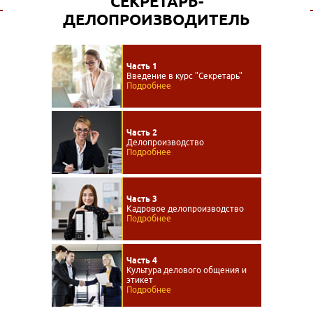
СЕКРЕТАРЬ-
ДЕЛОПРОИЗВОДИТЕЛЬ
Часть 1
Введение в курс "Секретарь"
Подробнее
Часть 2
Делопроизводство
Подробнее
Часть 3
Кадровое делопроизводство
Подробнее
Часть 4
Культура делового общения и
этикет
Подробнее