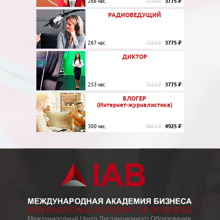
3775 ₽
266 час.
7550 ₽
РАДИОВЕДУЩИЙ
3775 ₽
267 час.
7550 ₽
ДИКТОР
3775 ₽
253 час.
7550 ₽
БЛОГЕР
(Интернет-журналистика)
4925 ₽
300 час.
9850 ₽