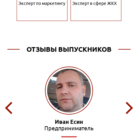
тант
Эксперт по маркетингу
Эксперт в сфере ЖКХ
Специ
рекл
ОТЗЫВЫ ВЫПУСКНИКОВ
Иван Есин
Олег
дприниматель
Ред