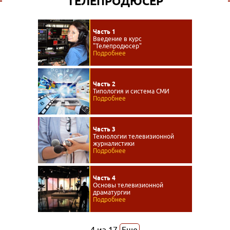
ТЕЛЕПРОДЮСЕР
Часть 1
Введение в курс
"Телепродюсер"
Подробнее
Часть 2
Типология и система СМИ
Подробнее
Часть 3
Технологии телевизионной
журналистики
Подробнее
Часть 4
Основы телевизионной
драматургии
Подробнее