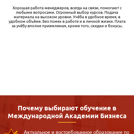
еров, всегда на связи, помогают с
Я обучался в различных дист
Огромный выбор курсов. Подача
есть с чем сравнивать. Во-п
 уровне. Учёба в удобное время, в
бизнеса очень качествен
ех в работе и в личной жизни. Плата
материалы. Кроме того, пр
емая, кроме того, скидки и бонусы.
бесплатный доступ к первому
встречал. Таким образом, мо
материалов и решить для
обучение. Во-вторых, очень
комментировать. По соотнош
взгляд, один из лучших вари
как и при любом дистанцион
много самостоятельной р
понимать, что дистанционка
однако позволяющий стр
дальнейшей практики и с
отметить качественную обр
Почему выбирают обучение в
Международной
Академии Бизнеса
Актуальное и востребованное образование по