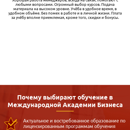
Я обучался в различных дистанционных учебных заведениях, и
есть с чем сравнивать. Во-первых, у Международной академии
бизнеса очень качественные и основательные учебные
а
материалы. Кроме того, при регистрации на курс дается
бесплатный доступ к первому модулю, чего я вообще нигде не
встречал. Таким образом, можно оценить уровень и структуру
материалов и решить для себя, стоит ли продолжать
обучение. Во-вторых, очень доступная цена. Здесь излишне
комментировать. По соотношению цена-качество это, на мой
взгляд, один из лучших вариантов дистанционки. Разумеется,
как и при любом дистанционном обучении, здесь требуется
много самостоятельной работы. Ну и, конечно, нужно
понимать, что дистанционка дает только базовый уровень,
однако позволяющий структурировать материал для
дальнейшей практики и самообразования. Также хочу
отметить качественную обратную связь службы поддержки.
Почему выбирают обучение в
Международной
Академии Бизнеса
Актуальное и востребованное образование по
лицензированным программам обучения