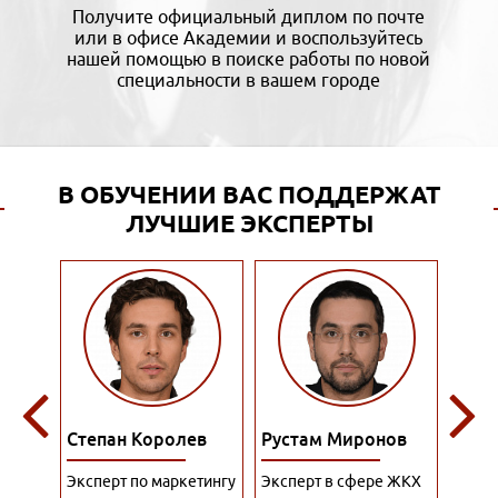
Получите официальный диплом по почте
или в офисе Академии и воспользуйтесь
нашей помощью в поиске работы по новой
специальности в вашем городе
В ОБУЧЕНИИ ВАС ПОДДЕРЖАТ
ЛУЧШИЕ ЭКСПЕРТЫ
лев
Рустам Миронов
Роман Филатов
По
кетингу
Эксперт в сфере ЖКХ
Специалист по
Пре