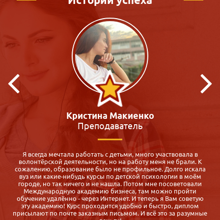
Виктория Зацепина
Педагог-психолог
Для меня оказалось спасением: срочно нужен был диплом
педагога-психолога, а во всех ВУЗах обучение 5 месяцев и все
а
субботы воскресенья! Где их найти? Маме с двумя малышами,
которой через полгода надо устраиваться на работу после
декрет. отпуска.
Случайно нашла Международную Академию Бизнеса,
сравнила с другими предложениями дистанционных курсов и
выбрала именно iab.ru, так как: цены приемлемые, курс
е
отличается насыщенностью программы, обратная связь от