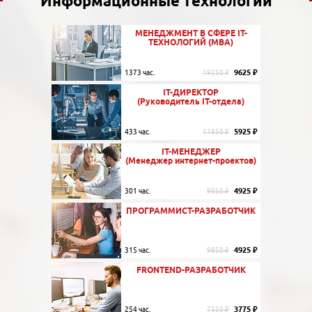
Информационные технологии
МЕНЕДЖМЕНТ В СФЕРЕ IT-
ТЕХНОЛОГИЙ (MBA)
9625 ₽
1373 час.
19250 ₽
IT-ДИРЕКТОР
(Руководитель IT-отдела)
5925 ₽
433 час.
11850 ₽
IT-МЕНЕДЖЕР
(Менеджер интернет-проектов)
4925 ₽
301 час.
9850 ₽
ПРОГРАММИСТ-РАЗРАБОТЧИК
4925 ₽
315 час.
9850 ₽
FRONTEND-РАЗРАБОТЧИК
3775 ₽
254 час.
7550 ₽