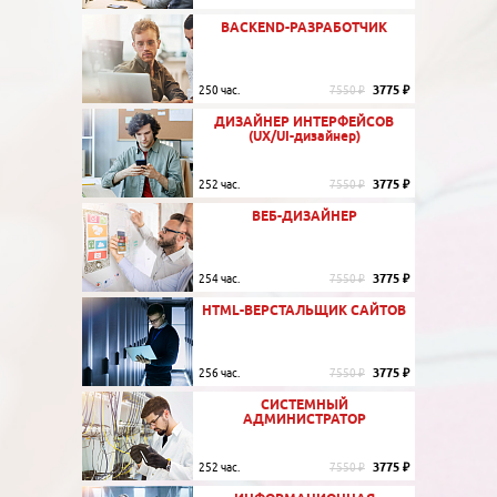
BACKEND-РАЗРАБОТЧИК
3775 ₽
250 час.
7550 ₽
ДИЗАЙНЕР ИНТЕРФЕЙСОВ
(UX/UI-дизайнер)
3775 ₽
252 час.
7550 ₽
ВЕБ-ДИЗАЙНЕР
3775 ₽
254 час.
7550 ₽
HTML-ВЕРСТАЛЬЩИК САЙТОВ
3775 ₽
256 час.
7550 ₽
СИСТЕМНЫЙ
АДМИНИСТРАТОР
3775 ₽
252 час.
7550 ₽