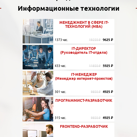
Информационные технологии
МЕНЕДЖМЕНТ В СФЕРЕ IT-
ТЕХНОЛОГИЙ (MBA)
9625 ₽
1373 час.
19250 ₽
IT-ДИРЕКТОР
(Руководитель IT-отдела)
5925 ₽
433 час.
11850 ₽
IT-МЕНЕДЖЕР
(Менеджер интернет-проектов)
4925 ₽
301 час.
9850 ₽
ПРОГРАММИСТ-РАЗРАБОТЧИК
4925 ₽
315 час.
9850 ₽
FRONTEND-РАЗРАБОТЧИК