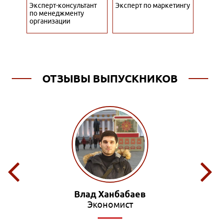
ере
Эксперт-консультант
Эксперт по маркетингу
Экспе
по менеджменту
организации
ОТЗЫВЫ ВЫПУСКНИКОВ
Влад Ханбабаев
Экономист