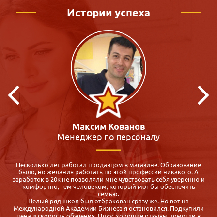
Истории успеха
Кристина Макиенко
Преподаватель
Я всегда мечтала работать с детьми, много участвовала в
волонтёрской деятельности, но на работу меня не брали. К
и
сожалению, образование было не профильное. Долго искала
вуз или какие-нибудь курсы по детской психологии в моём
городе, но так ничего и не нашла. Потом мне посоветовали
Международную академию бизнеса, там можно пройти
и
обучение удалённо - через Интернет. И теперь я Вам советую
эту академию! Курс проходится удобно и быстро, диплом