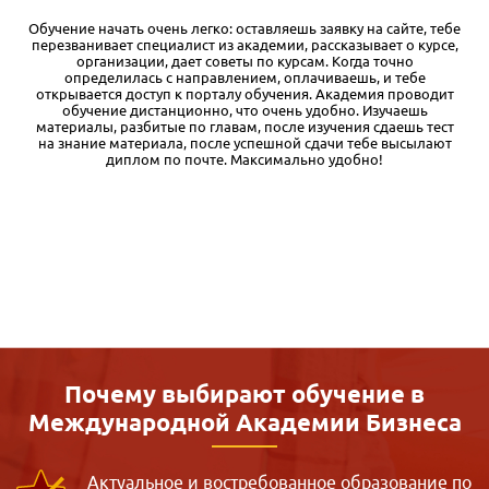
е
У нас на работе оплачивают курсы повышения квалификации,
,
вот я и решил получить дополнительную корочку. Выбрал
программу «Тендеры и госзакупки» в Международной
академии бизнеса IAB. Обучение проходит очень удобно: весь
материал структурирован в учебном кабинете, можно учить в
свободное время и даже в дороге. Если уже знаешь какую-то
часть материала — можно пропускать, что весьма убыстряет
процесс обучения. Диплом высылают по указанному адресу:
заказное письмо пришло без задержек. Проблем с оплатой от
юр. лица тоже никаких не было.
Почему выбирают обучение в
Международной
Академии Бизнеса
Актуальное и востребованное образование по