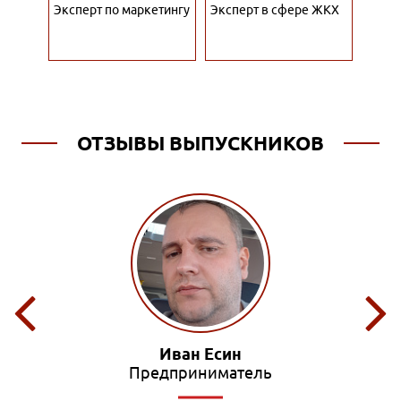
тант
Эксперт по маркетингу
Эксперт в сфере ЖКХ
Специ
рекл
ОТЗЫВЫ ВЫПУСКНИКОВ
Иван Есин
Предприниматель