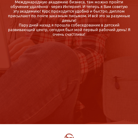
Случайно нашла Международную Академию Бизнеса,
сравнила с другими предложениями дистанционных курсов и
выбрала именно iab.ru, так как: цены приемлемые, курс
е
отличается насыщенностью программы, обратная связь от
организаторов быстрая, корректная, гибкие сроки обучения
Спасибо. Диплом получила быстро, буквально через неделю
Я
после сдачи экзаменов. Довольна.