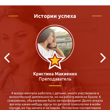
Истории успеха
Виктория Зацепина
Педагог-психолог
Для меня оказалось спасением: срочно нужен был диплом
педагога-психолога, а во всех ВУЗах обучение 5 месяцев и все
а
субботы воскресенья! Где их найти? Маме с двумя малышами,
которой через полгода надо устраиваться на работу после
декрет. отпуска.