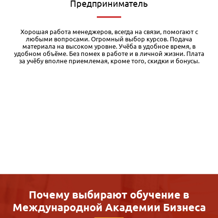
Редактор
Я обучался в различных дистанционных учебных заведениях, и
есть с чем сравнивать. Во-первых, у Международной академии
бизнеса очень качественные и основательные учебные
а
материалы. Кроме того, при регистрации на курс дается
бесплатный доступ к первому модулю, чего я вообще нигде не
встречал. Таким образом, можно оценить уровень и структуру
материалов и решить для себя, стоит ли продолжать
обучение. Во-вторых, очень доступная цена. Здесь излишне
комментировать. По соотношению цена-качество это, на мой
взгляд, один из лучших вариантов дистанционки. Разумеется,
как и при любом дистанционном обучении, здесь требуется
много самостоятельной работы. Ну и, конечно, нужно
понимать, что дистанционка дает только базовый уровень,
однако позволяющий структурировать материал для
дальнейшей практики и самообразования. Также хочу
отметить качественную обратную связь службы поддержки.
Почему выбирают обучение в
Международной
Академии Бизнеса