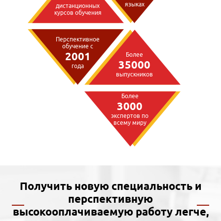
языках
дистанционных
курсов обучения
Перспективное
обучение с
2001
Более
35000
года
выпускников
Более
3000
экспертов по
всему миру
Получить новую специальность и
перспективную
высокооплачиваемую работу легче,