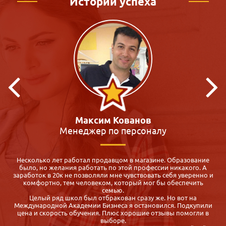
Истории успеха
Кристина Макиенко
Преподаватель
Я всегда мечтала работать с детьми, много участвовала в
волонтёрской деятельности, но на работу меня не брали. К
и
сожалению, образование было не профильное. Долго искала
вуз или какие-нибудь курсы по детской психологии в моём
городе, но так ничего и не нашла. Потом мне посоветовали
Международную академию бизнеса, там можно пройти
и
обучение удалённо - через Интернет. И теперь я Вам советую
эту академию! Курс проходится удобно и быстро, диплом
присылают по почте заказным письмом. И всё это за разумные