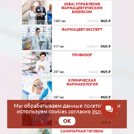
(MBA) УПРАВЛЕНИЕ
ФАРМАЦЕВТИЧЕСКИМ
БИЗНЕСОМ
9625 ₽
1485 час.
19250 ₽
ФАРМАЦЕВТ-ЭКСПЕРТ
5925 ₽
417 час.
11850 ₽
ПРОВИЗОР
4925 ₽
297 час.
9850 ₽
КЛИНИЧЕСКАЯ
ФАРМАКОЛОГИЯ
4925 ₽
287 час.
9850 ₽
Мы обрабатываем данные посетителей и
ОБРАЩЕНИЕ С
МЕДИЦИНСКИМИ ОТХОДАМИ
используем cookies согласно
Условиям
OK
3775 ₽
252 час.
7550 ₽
САНИТАРНАЯ ГИГИЕНА