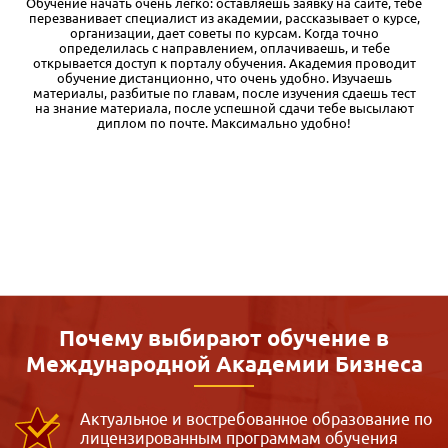
е
У нас на работе оплачивают курсы повышения квалификации,
,
вот я и решил получить дополнительную корочку. Выбрал
программу «Тендеры и госзакупки» в Международной
академии бизнеса IAB. Обучение проходит очень удобно: весь
материал структурирован в учебном кабинете, можно учить в
свободное время и даже в дороге. Если уже знаешь какую-то
часть материала — можно пропускать, что весьма убыстряет
процесс обучения. Диплом высылают по указанному адресу:
заказное письмо пришло без задержек. Проблем с оплатой от
юр. лица тоже никаких не было.
Почему выбирают обучение в
Международной
Академии Бизнеса
Актуальное и востребованное образование по
лицензированным программам обучения