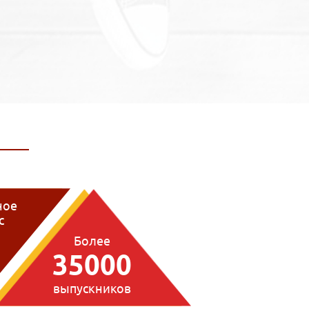
ное
с
1
Более
35000
выпускников