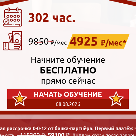
302 час.
4925
9850
₽/мес*
₽/мес
Начните обучение
БЕСПЛАТНО
прямо сейчас
НАЧАТЬ ОБУЧЕНИЕ
08.08.2026
ая рассрочка 0-0-12 от банка-партнёра. Первый платёж ч
118200 ₽
59100 ₽
имость:
. Диплом сразу после заверш