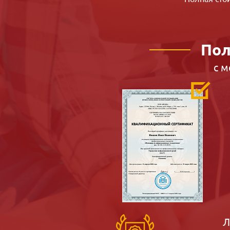
Пол
с 
Л