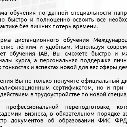
ма обучения по данной специальности напр
но быстро и полноценно освоить все необх
рактике без лишних потерь времени.
орма дистанционного обучения Междунаро
чение лёгким и удобным. Используя совре
ет обучения IAB, Вы сможете быстро и ма
риалы курса, а персональная поддержка лич
х тонкостях и аспектах новой для вас сферы де
чения Вы не только получите официальный 
алификационным сертификатом, но и при 
действием в трудоустройстве по новой специа
 профессиональной переподготовке, ко
адемии Бизнеса, в обязательном порядке ав
стр документов об образовании ФИС ФРДО