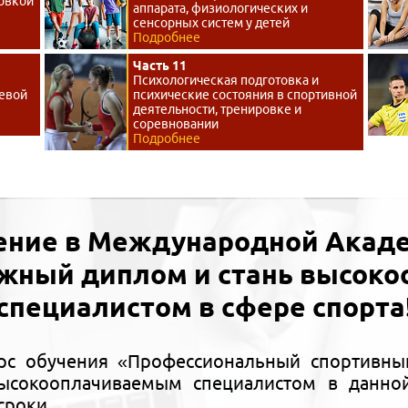
овкой
аппарата, физиологических и
сенсорных систем у детей
Подробнее
Часть 11
Психологическая подготовка и
левой
психические состояния в спортивной
деятельности, тренировке и
соревновании
Подробнее
ение в Международной Акаде
ижный диплом и стань высок
специалистом в сфере спорта
рс обучения «Профессиональный спортивны
ысокооплачиваемым специалистом в данной
сроки.