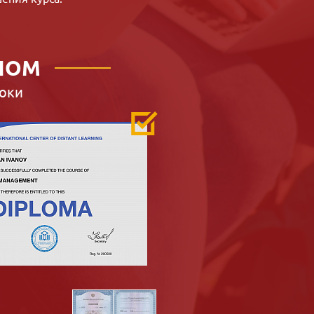
ЛОМ
оки