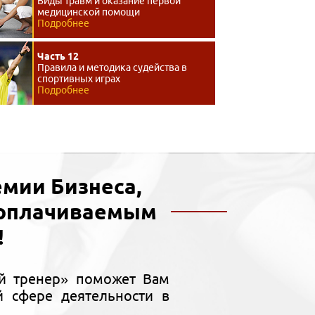
Виды травм и оказание первой
медицинской помощи
Подробнее
Часть 12
Правила и методика судейства в
спортивных играх
Подробнее
мии Бизнеса,
ооплачиваемым
!
й тренер» поможет Вам
 сфере деятельности в