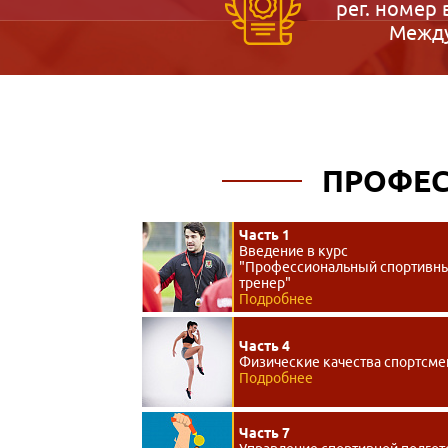
рег. номер 
Между
ПРОФЕС
Часть 1
Введение в курс
"Профессиональный спортивн
тренер"
Подробнее
Часть 4
Физические качества спортсме
Подробнее
Часть 7