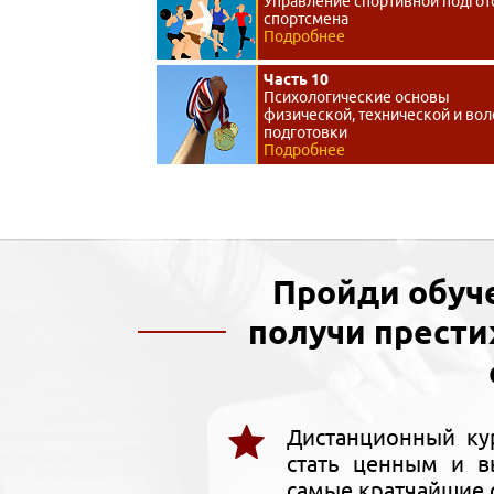
Управление спортивной подгот
спортсмена
Подробнее
Часть 10
Психологические основы
физической, технической и во
подготовки
Подробнее
Пройди обуч
получи прест
Дистанционный ку
стать ценным и в
самые кратчайшие 