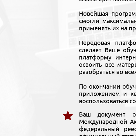
Новейшая програм
смогли максималь
применять их на п
Передовая платф
сделает Ваше обу
платформу интерн
освоить все мате
разобраться во все
По окончании обу
приложением и кв
воспользоваться со
Ваш документ о
Международной Ак
федеральный рее