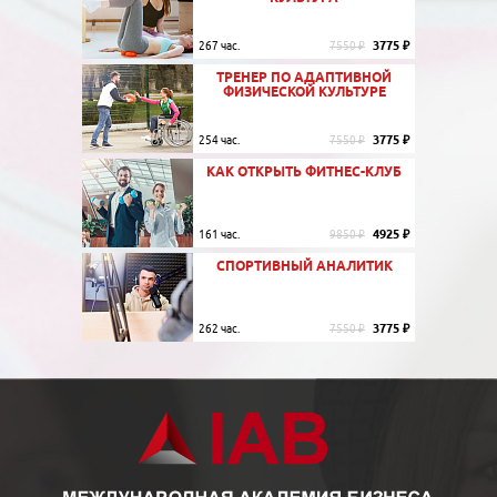
3775 ₽
267 час.
7550 ₽
ТРЕНЕР ПО АДАПТИВНОЙ
ФИЗИЧЕСКОЙ КУЛЬТУРЕ
3775 ₽
254 час.
7550 ₽
КАК ОТКРЫТЬ ФИТНЕС-КЛУБ
4925 ₽
161 час.
9850 ₽
СПОРТИВНЫЙ АНАЛИТИК
3775 ₽
262 час.
7550 ₽