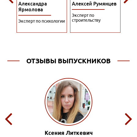
Алексей Румянцев
Алина Куприянова
Алис
Эксперт по
Преподаватель по
Экспе
строительству
гостиничному бизнесу
упра
ологии
перс
ОТЗЫВЫ ВЫПУСКНИКОВ
Влад Ханбабаев