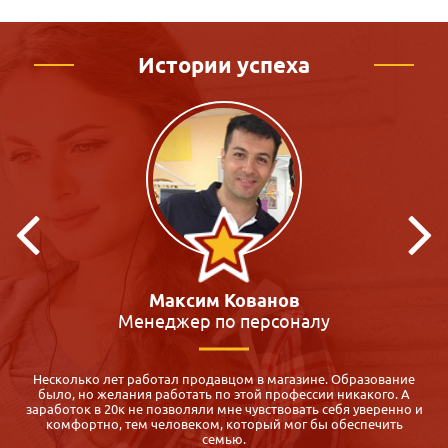
Истории успеха
Кристина Макиенко
Преподаватель
Я всегда мечтала работать с детьми, много участвовала в
волонтёрской деятельности, но на работу меня не брали. К
и
сожалению, образование было не профильное. Долго искала
вуз или какие-нибудь курсы по детской психологии в моём
городе, но так ничего и не нашла. Потом мне посоветовали