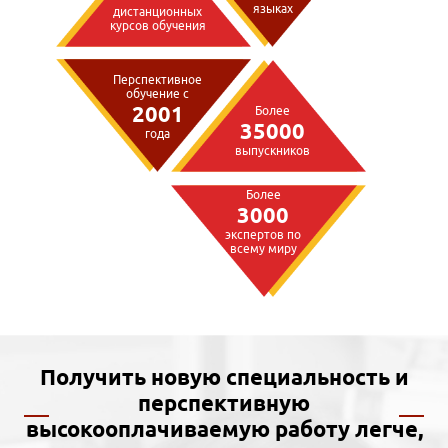
языках
дистанционных
курсов обучения
Перспективное
обучение с
2001
Более
35000
года
выпускников
Более
3000
экспертов по
всему миру
Получить новую специальность и
перспективную
высокооплачиваемую работу легче,