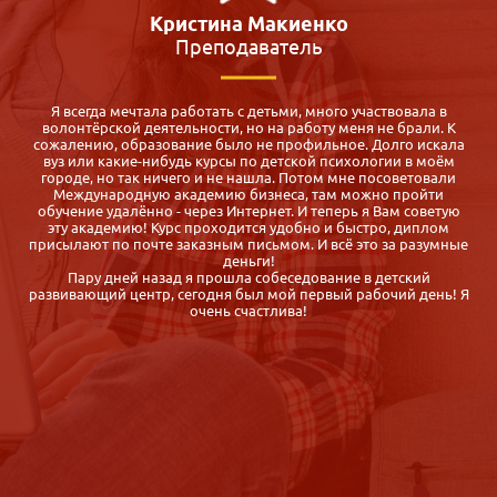
тина Макиенко
Виктори
еподаватель
Педагог
тать с детьми, много участвовала в
Для меня оказалось спасен
сти, но на работу меня не брали. К
педагога-психолога, а во все
 было не профильное. Долго искала
субботы воскресенья! Где их
курсы по детской психологии в моём
которой через полгода надо
и не нашла. Потом мне посоветовали
декрет
емию бизнеса, там можно пройти
Случайно нашла Междун
ез Интернет. И теперь я Вам советую
сравнила с другими предлож
роходится удобно и быстро, диплом
выбрала именно iab.ru, та
зным письмом. И всё это за разумные
отличается насыщенностью 
деньги!
организаторов быстрая, кор
прошла собеседование в детский
Спасибо. Диплом получила б
дня был мой первый рабочий день! Я
после сдачи эк
ень счастлива!