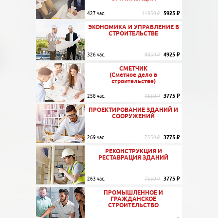
5925 ₽
427 час.
11850 ₽
ЭКОНОМИКА И УПРАВЛЕНИЕ В
СТРОИТЕЛЬСТВЕ
4925 ₽
326 час.
9850 ₽
СМЕТЧИК
(Сметное дело в
строительстве)
3775 ₽
258 час.
7550 ₽
ПРОЕКТИРОВАНИЕ ЗДАНИЙ И
СООРУЖЕНИЙ
3775 ₽
269 час.
7550 ₽
РЕКОНСТРУКЦИЯ И
РЕСТАВРАЦИЯ ЗДАНИЙ
3775 ₽
263 час.
7550 ₽
ПРОМЫШЛЕННОЕ И
ГРАЖДАНСКОЕ
СТРОИТЕЛЬСТВО