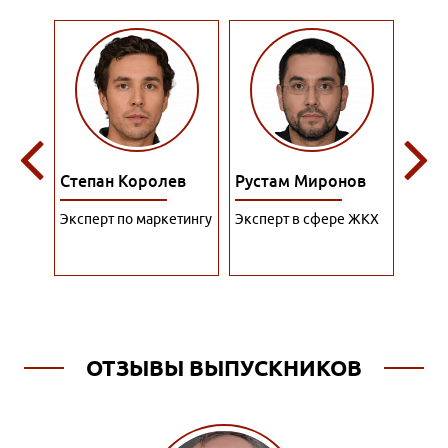
ына
Степан Королев
Рустам Миронов
Ром
тант
Эксперт по маркетингу
Эксперт в сфере ЖКХ
Специ
рекл
ОТЗЫВЫ ВЫПУСКНИКОВ