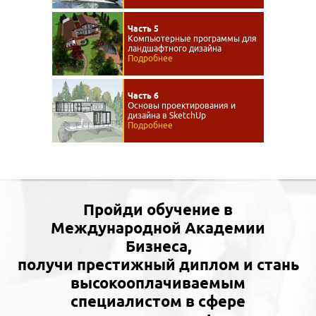
Часть 5
Компьютерные программы для
ландшафтного дизайна
Подробнее
Часть 6
Основы проектирования и
дизайна в SketchUp
Подробнее
Пройди обучение в
Международной Академии
Бизнеса,
получи престижный диплом и стань
высокооплачиваемым
специалистом в сфере