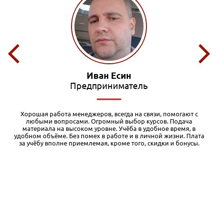
Олег Маслов
Редактор
омогают с
Я обучался в различных дистанционных учебных заведе
 Подача
есть с чем сравнивать. Во-первых, у Международной а
время, в
бизнеса очень качественные и основательные учеб
изни. Плата
материалы. Кроме того, при регистрации на курс да
 и бонусы.
бесплатный доступ к первому модулю, чего я вообще н
встречал. Таким образом, можно оценить уровень и ст
материалов и решить для себя, стоит ли продолжа
обучение. Во-вторых, очень доступная цена. Здесь из
комментировать. По соотношению цена-качество это, 
взгляд, один из лучших вариантов дистанционки. Разум
как и при любом дистанционном обучении, здесь тре
много самостоятельной работы. Ну и, конечно, ну
понимать, что дистанционка дает только базовый уро
однако позволяющий структурировать материал д
дальнейшей практики и самообразования. Также х