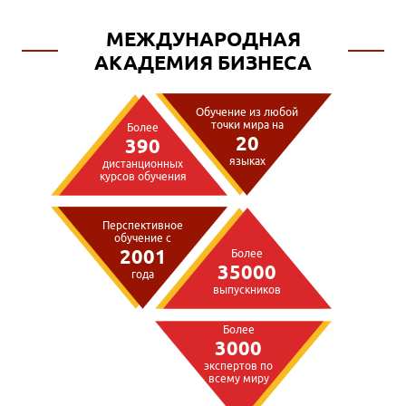
МЕЖДУНАРОДНАЯ
АКАДЕМИЯ БИЗНЕСА
Обучение из любой
точки мира на
Более
20
390
языках
дистанционных
курсов обучения
Перспективное
обучение с
2001
Более
35000
года
выпускников
Более
3000
экспертов по
всему миру