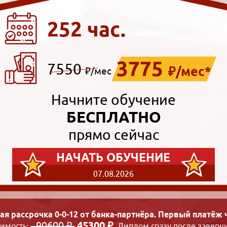
252 час.
3775
7550
₽/мес*
₽/мес
Начните обучение
БЕСПЛАТНО
прямо сейчас
НАЧАТЬ ОБУЧЕНИЕ
07.08.2026
ая рассрочка 0-0-12 от банка-партнёра. Первый платёж ч
90600 ₽
45300 ₽
оимость:
. Диплом сразу после заверш