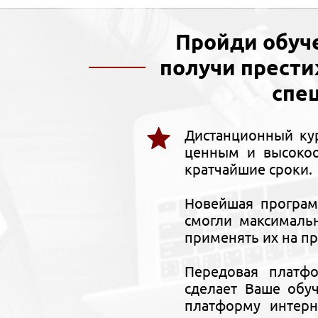
Пройди обуч
получи прест
спе
Дистанционный ку
ценным и высокоо
кратчайшие сроки.
Новейшая програм
смогли максималь
применять их на п
Передовая платф
сделает Ваше обу
платформу интерн