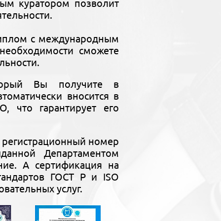
ным куратором позволит
ятельности.
диплом с международным
необходимости сможете
льности.
торый Вы получите в
томатически вносится в
, что гарантирует его
ь регистрационный номер
выданной Департаментом
ние. А сертификация на
тандартов ГОСТ Р и ISO
овательных услуг.