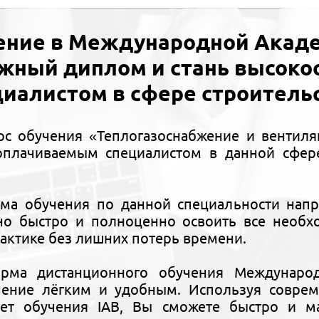
ение в Международной Акаде
ижный диплом и стань высок
циалистом в сфере строительс
рс обучения «Теплогазоснабжение и вентиля
плачиваемым специалистом в данной сфере
ма обучения по данной специальности напр
но быстро и полноценно освоить все необх
рактике без лишних потерь времени.
орма дистанционного обучения Междунаро
чение лёгким и удобным. Используя совре
ет обучения IAB, Вы сможете быстро и ма