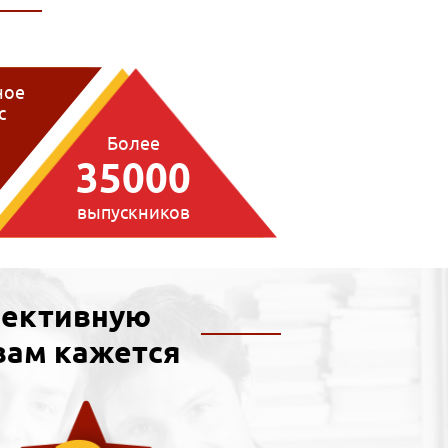
ное
с
1
Более
35000
выпускников
пективную
вам кажется