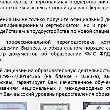
риалы курса, а персональная поддержка лич
х тонкостях и аспектах новой для вас сферы де
чения Вы не только получите официальный 
алификационным сертификатом, но и при 
действием в трудоустройстве по новой специа
 профессиональной переподготовке, ко
адемии Бизнеса, в обязательном порядке ав
стр документов об образовании ФИС ФРДО
с.
й лицензии на образовательную деятельност
1298-77/00184386 (на бланке - 038379), 
осквы, гарантирует Вам качественное обуче
бованиям национальных и международных с
т Вам высокий уровень предоставления образ