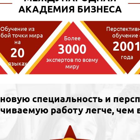
АКАДЕМИЯ БИЗНЕСА
Обучение из
Перспектив
бой точки мира
обучение 
Более
на
200
3000
20
года
экспертов по всему
языках
миру
 новую специальность и перс
чиваемую работу легче, чем 