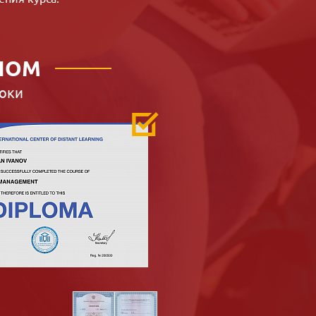
ЛОМ
оки