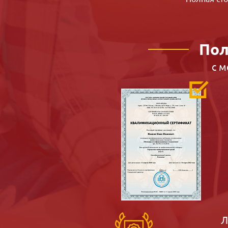
Пол
с 
Л