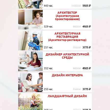
5925 ₽
443 час.
11850 ₽
АРХИТЕКТОР
(Архитектурное
проектирование)
4925 ₽
329 час.
9850 ₽
АРХИТЕКТУРНАЯ
РЕСТАВРАЦИЯ
(Архитектор-реставратор)
3775 ₽
251 час.
7550 ₽
ДИЗАЙНЕР АРХИТЕКТУРНОЙ
СРЕДЫ
4925 ₽
352 час.
9850 ₽
ДИЗАЙН ИНТЕРЬЕРА
3775 ₽
255 час.
7550 ₽
ЛАНДШАФТНЫЙ ДИЗАЙН