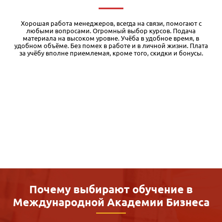
Я обучался в различных дистанционных учебных заведениях, и
есть с чем сравнивать. Во-первых, у Международной академии
бизнеса очень качественные и основательные учебные
а
материалы. Кроме того, при регистрации на курс дается
бесплатный доступ к первому модулю, чего я вообще нигде не
встречал. Таким образом, можно оценить уровень и структуру
материалов и решить для себя, стоит ли продолжать
обучение. Во-вторых, очень доступная цена. Здесь излишне
комментировать. По соотношению цена-качество это, на мой
взгляд, один из лучших вариантов дистанционки. Разумеется,
как и при любом дистанционном обучении, здесь требуется
много самостоятельной работы. Ну и, конечно, нужно
понимать, что дистанционка дает только базовый уровень,
однако позволяющий структурировать материал для
дальнейшей практики и самообразования. Также хочу
отметить качественную обратную связь службы поддержки.
Почему выбирают обучение в
Международной
Академии Бизнеса