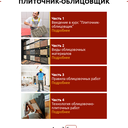
ПЛИТОЧНИК-ОБЛИЦОВЩИК
Часть 1
Введение в курс "Плиточник-
облицовщик"
Подробнее
Часть 2
Виды облицовочных
материалов
Подробнее
Часть 3
Правила облицовочных работ
Подробнее
Часть 4
Технология облицовочно-
плиточных работ
Подробнее