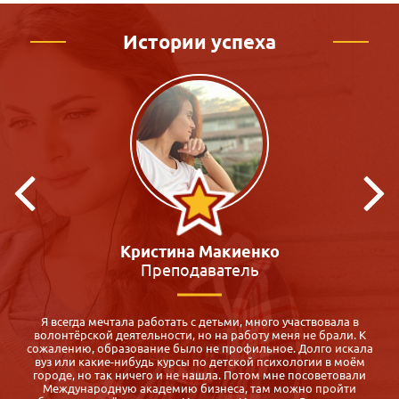
Истории успеха
Виктория Зацепина
Педагог-психолог
Для меня оказалось спасением: срочно нужен был диплом
педагога-психолога, а во всех ВУЗах обучение 5 месяцев и все
а
субботы воскресенья! Где их найти? Маме с двумя малышами,
которой через полгода надо устраиваться на работу после
декрет. отпуска.
Случайно нашла Международную Академию Бизнеса,