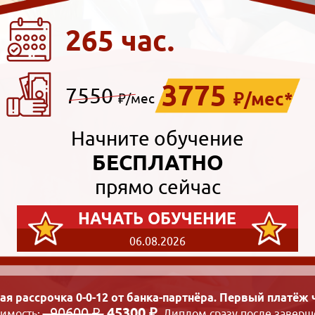
265 час.
3775
7550
₽/мес*
₽/мес
Начните обучение
БЕСПЛАТНО
прямо сейчас
НАЧАТЬ ОБУЧЕНИЕ
06.08.2026
ая рассрочка 0-0-12 от банка-партнёра. Первый платёж ч
90600 ₽
45300 ₽
оимость:
. Диплом сразу после заверш