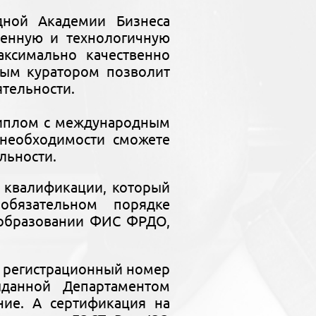
дной Академии Бизнеса
менную и технологичную
ксимально качественно
ным куратором позволит
ятельности.
диплом с международным
необходимости сможете
льности.
 квалификации, который
бязательном порядке
 образовании ФИС ФРДО,
ь регистрационный номер
выданной Департаментом
ние. А сертификация на