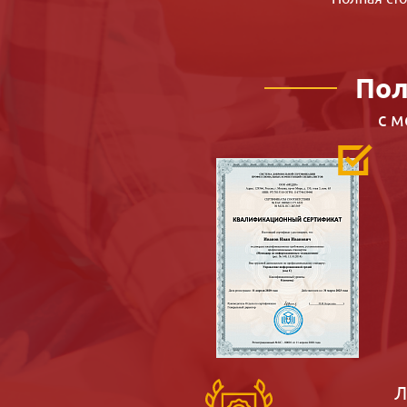
Пол
с 
Л