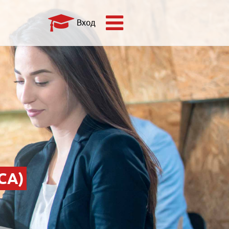
Вход
СА)