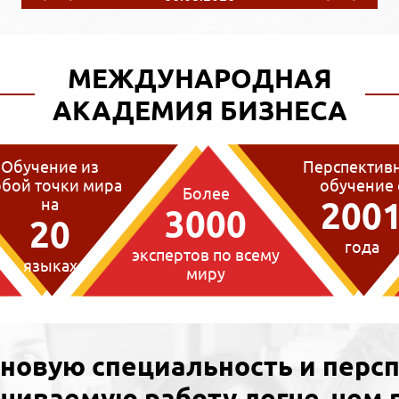
МЕЖДУНАРОДНАЯ
АКАДЕМИЯ БИЗНЕСА
Обучение из
Перспектив
бой точки мира
обучение 
Более
на
200
3000
20
года
экспертов по всему
языках
миру
 новую специальность и перс
чиваемую работу легче, чем 