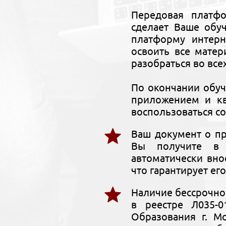
Передовая платф
сделает Ваше обу
платформу интерн
освоить все мате
разобраться во все
По окончании обу
приложением и кв
воспользоваться со
Ваш документ о п
Вы получите в 
автоматически вн
что гарантирует ег
Наличие бессрочно
в реестре Л035-0
Образования г. М