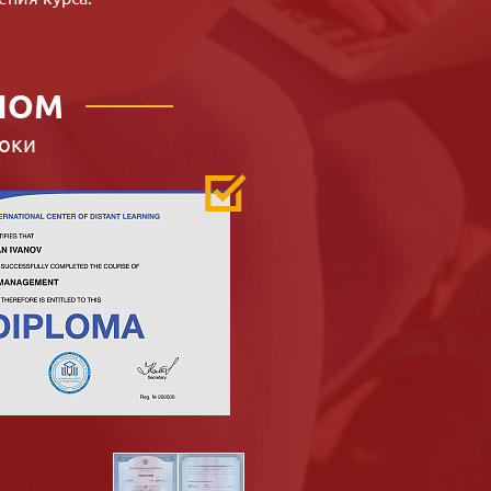
ЛОМ
оки