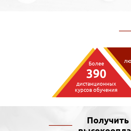
лю
Более
390
дистанционных
курсов обучения
Получить
высокоопла