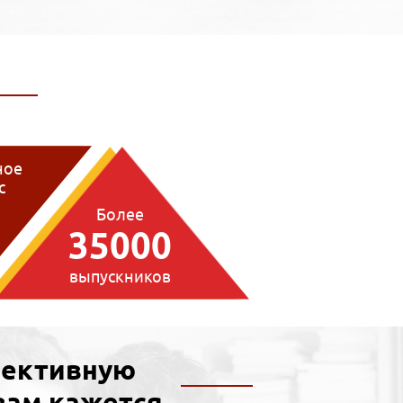
ное
с
1
Более
35000
выпускников
пективную
вам кажется