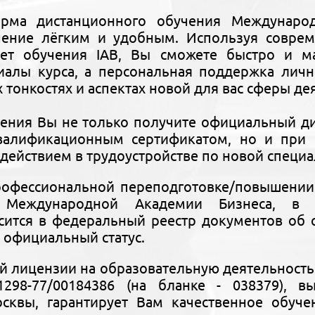
орма дистанционного обучения Междунаро
чение лёгким и удобным. Используя совре
ет обучения IAB, Вы сможете быстро и ма
риалы курса, а персональная поддержка лич
х тонкостях и аспектах новой для вас сферы де
чения Вы не только получите официальный 
алификационным сертификатом, но и при 
действием в трудоустройстве по новой специа
рофессиональной переподготовке/повышении
Международной Академии Бизнеса, в о
осится в федеральный реестр документов об
о официальный статус.
й лицензии на образовательную деятельност
1298-77/00184386 (на бланке - 038379), 
осквы, гарантирует Вам качественное обуче