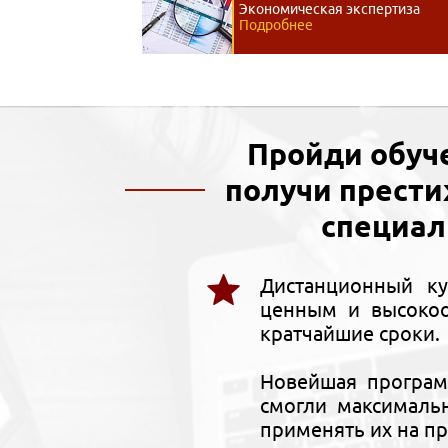
Экономическая экспертиза
Подробнее
Пройди обуч
получи прест
специал
Дистанционный ку
ценным и высокоо
кратчайшие сроки.
Новейшая програм
смогли максималь
применять их на п