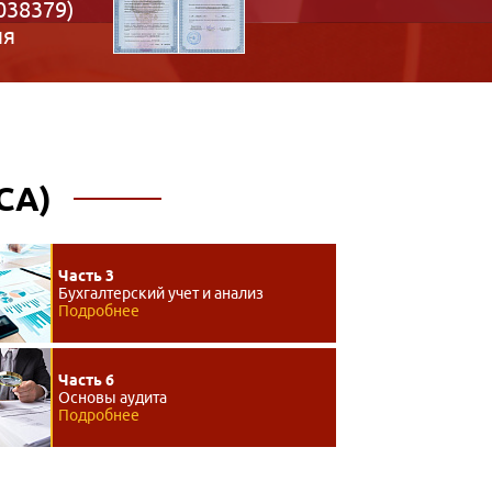
038379)
ия
СА)
Часть 3
Бухгалтерский учет и анализ
Подробнее
Часть 6
Основы аудита
Подробнее