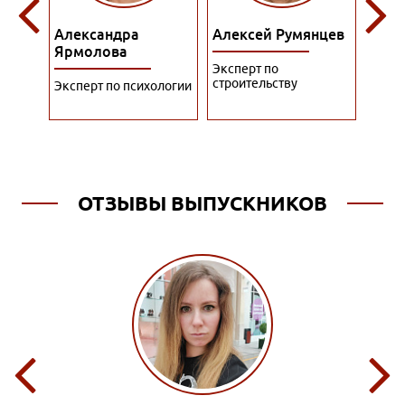
Алексей Румянцев
Алина Куприянова
Алис
Эксперт по
Преподаватель по
Экспе
строительству
гостиничному бизнесу
упра
ологии
перс
ОТЗЫВЫ ВЫПУСКНИКОВ