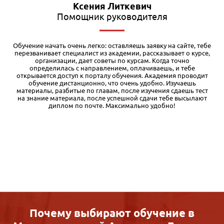
Влад Ханбабаев
Экономист
е
У нас на работе оплачивают курсы повышения квалификации,
,
вот я и решил получить дополнительную корочку. Выбрал
программу «Тендеры и госзакупки» в Международной
академии бизнеса IAB. Обучение проходит очень удобно: весь
материал структурирован в учебном кабинете, можно учить в
свободное время и даже в дороге. Если уже знаешь какую-то
часть материала — можно пропускать, что весьма убыстряет
процесс обучения. Диплом высылают по указанному адресу:
заказное письмо пришло без задержек. Проблем с оплатой от
юр. лица тоже никаких не было.
Почему выбирают обучение в