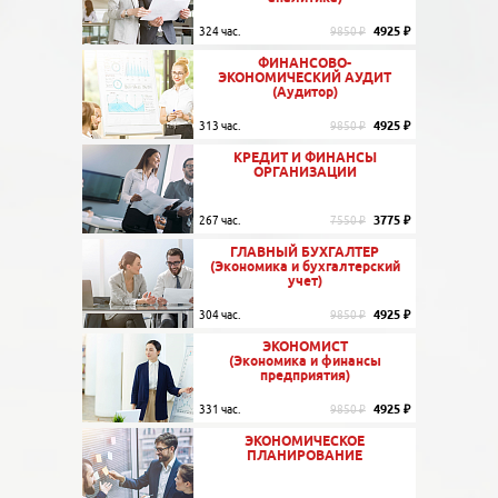
4925 ₽
324 час.
9850 ₽
ФИНАНСОВО-
ЭКОНОМИЧЕСКИЙ АУДИТ
(Аудитор)
4925 ₽
313 час.
9850 ₽
КРЕДИТ И ФИНАНСЫ
ОРГАНИЗАЦИИ
3775 ₽
267 час.
7550 ₽
ГЛАВНЫЙ БУХГАЛТЕР
(Экономика и бухгалтерский
учет)
4925 ₽
304 час.
9850 ₽
ЭКОНОМИСТ
(Экономика и финансы
предприятия)
4925 ₽
331 час.
9850 ₽
ЭКОНОМИЧЕСКОЕ
ПЛАНИРОВАНИЕ