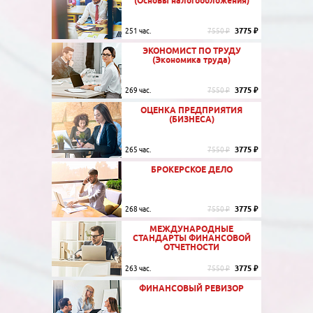
(Основы налогообложения)
3775 ₽
251 час.
7550 ₽
ЭКОНОМИСТ ПО ТРУДУ
(Экономика труда)
3775 ₽
269 час.
7550 ₽
ОЦЕНКА ПРЕДПРИЯТИЯ
(БИЗНЕСА)
3775 ₽
265 час.
7550 ₽
БРОКЕРСКОЕ ДЕЛО
3775 ₽
268 час.
7550 ₽
МЕЖДУНАРОДНЫЕ
СТАНДАРТЫ ФИНАНСОВОЙ
ОТЧЕТНОСТИ
3775 ₽
263 час.
7550 ₽
ФИНАНСОВЫЙ РЕВИЗОР