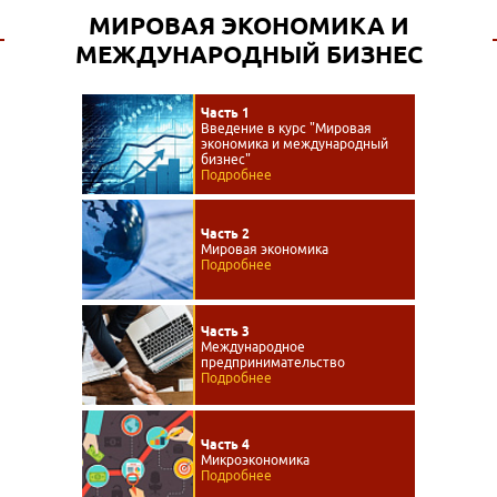
МИРОВАЯ ЭКОНОМИКА И
МЕЖДУНАРОДНЫЙ БИЗНЕС
Часть 1
Введение в курс "Мировая
экономика и международный
бизнес"
Подробнее
Часть 2
Мировая экономика
Подробнее
Часть 3
Международное
предпринимательство
Подробнее
Часть 4
Микроэкономика
Подробнее