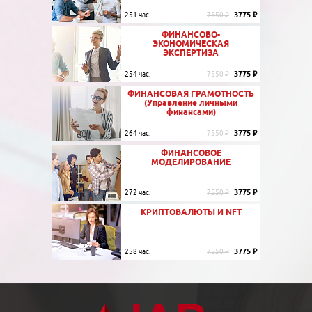
3775 ₽
251 час.
7550 ₽
ФИНАНСОВО-
ЭКОНОМИЧЕСКАЯ
ЭКСПЕРТИЗА
3775 ₽
254 час.
7550 ₽
ФИНАНСОВАЯ ГРАМОТНОСТЬ
(Управление личными
финансами)
3775 ₽
264 час.
7550 ₽
ФИНАНСОВОЕ
МОДЕЛИРОВАНИЕ
3775 ₽
272 час.
7550 ₽
КРИПТОВАЛЮТЫ И NFT
3775 ₽
258 час.
7550 ₽