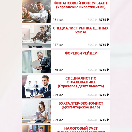
ФИНАНСОВЫЙ КОНСУЛЬТАНТ
(Управление инвестициями)
3775 ₽
261 час.
7550 ₽
СПЕЦИАЛИСТ РЫНКА ЦЕННЫХ
БУМАГ
3775 ₽
257 час.
7550 ₽
ФОРЕКС-ТРЕЙДЕР
3775 ₽
270 час.
7550 ₽
СПЕЦИАЛИСТ ПО
СТРАХОВАНИЮ
(Страховая деятельность)
3775 ₽
259 час.
7550 ₽
БУХГАЛТЕР-ЭКОНОМИСТ
(Бухгалтерское дело)
3775 ₽
259 час.
7550 ₽
НАЛОГОВЫЙ УЧЕТ