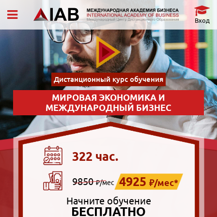
Вход
Дистанционный курс обучения
МИРОВАЯ ЭКОНОМИКА И
МЕЖДУНАРОДНЫЙ БИЗНЕС
322 час.
4925
9850
₽/мес*
₽/мес
Начните обучение
БЕСПЛАТНО