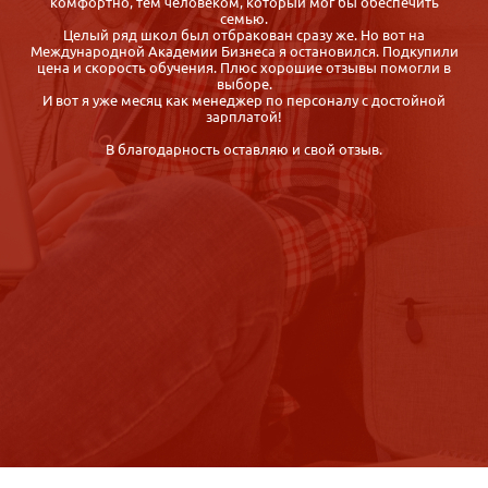
вуз или какие-нибудь курсы по детской психологии в моём
городе, но так ничего и не нашла. Потом мне посоветовали
Международную академию бизнеса, там можно пройти
и
обучение удалённо - через Интернет. И теперь я Вам советую
эту академию! Курс проходится удобно и быстро, диплом
присылают по почте заказным письмом. И всё это за разумные
деньги!
Пару дней назад я прошла собеседование в детский
развивающий центр, сегодня был мой первый рабочий день! Я
очень счастлива!