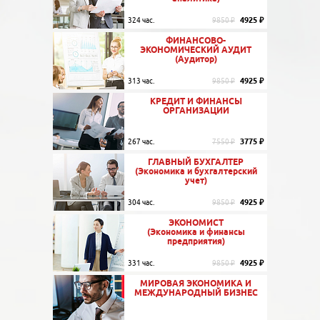
4925 ₽
324 час.
9850 ₽
ФИНАНСОВО-
ЭКОНОМИЧЕСКИЙ АУДИТ
(Аудитор)
4925 ₽
313 час.
9850 ₽
КРЕДИТ И ФИНАНСЫ
ОРГАНИЗАЦИИ
3775 ₽
267 час.
7550 ₽
ГЛАВНЫЙ БУХГАЛТЕР
(Экономика и бухгалтерский
учет)
4925 ₽
304 час.
9850 ₽
ЭКОНОМИСТ
(Экономика и финансы
предприятия)
4925 ₽
331 час.
9850 ₽
МИРОВАЯ ЭКОНОМИКА И
МЕЖДУНАРОДНЫЙ БИЗНЕС