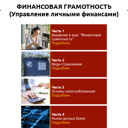
ФИНАНСОВАЯ ГРАМОТНОСТЬ
(Управление личными финансами)
Часть 1
Введение в курс "Финансовая
грамотность"
Подробнее
Часть 2
Виды страхования
Подробнее
Часть 3
Основы налогообложения
Подробнее
Часть 4
Рынок ценных бумаг
Подробнее