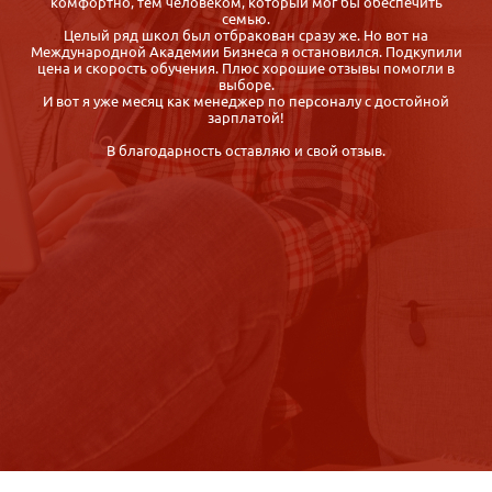
вуз или какие-нибудь курсы по детской психологии в моём
городе, но так ничего и не нашла. Потом мне посоветовали
Международную академию бизнеса, там можно пройти
и
обучение удалённо - через Интернет. И теперь я Вам советую
эту академию! Курс проходится удобно и быстро, диплом
присылают по почте заказным письмом. И всё это за разумные
деньги!
Пару дней назад я прошла собеседование в детский
развивающий центр, сегодня был мой первый рабочий день! Я
очень счастлива!