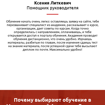
Влад Ханбабаев
Экономист
е
У нас на работе оплачивают курсы повышения квалификации,
,
вот я и решил получить дополнительную корочку. Выбрал
программу «Тендеры и госзакупки» в Международной
академии бизнеса IAB. Обучение проходит очень удобно: весь
материал структурирован в учебном кабинете, можно учить в
свободное время и даже в дороге. Если уже знаешь какую-то
часть материала — можно пропускать, что весьма убыстряет
процесс обучения. Диплом высылают по указанному адресу:
заказное письмо пришло без задержек. Проблем с оплатой от
юр. лица тоже никаких не было.
Почему выбирают обучение в