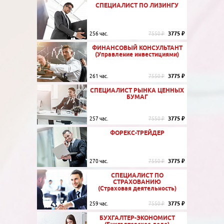
СПЕЦИАЛИСТ ПО ЛИЗИНГУ
3775 ₽
256 час.
7550 ₽
ФИНАНСОВЫЙ КОНСУЛЬТАНТ
(Управление инвестициями)
3775 ₽
261 час.
7550 ₽
СПЕЦИАЛИСТ РЫНКА ЦЕННЫХ
БУМАГ
3775 ₽
257 час.
7550 ₽
ФОРЕКС-ТРЕЙДЕР
3775 ₽
270 час.
7550 ₽
СПЕЦИАЛИСТ ПО
СТРАХОВАНИЮ
(Страховая деятельность)
3775 ₽
259 час.
7550 ₽
БУХГАЛТЕР-ЭКОНОМИСТ