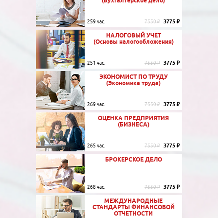
(Бухгалтерское дело)
3775 ₽
259 час.
7550 ₽
НАЛОГОВЫЙ УЧЕТ
(Основы налогообложения)
3775 ₽
251 час.
7550 ₽
ЭКОНОМИСТ ПО ТРУДУ
(Экономика труда)
3775 ₽
269 час.
7550 ₽
ОЦЕНКА ПРЕДПРИЯТИЯ
(БИЗНЕСА)
3775 ₽
265 час.
7550 ₽
БРОКЕРСКОЕ ДЕЛО
3775 ₽
268 час.
7550 ₽
МЕЖДУНАРОДНЫЕ
СТАНДАРТЫ ФИНАНСОВОЙ
ОТЧЕТНОСТИ