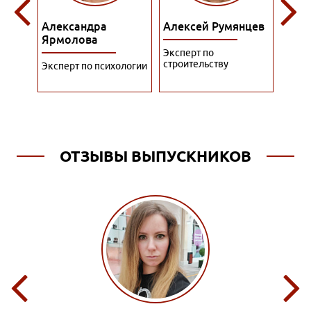
Алексей Румянцев
Алина Куприянова
Алис
Эксперт по
Преподаватель по
Экспе
строительству
гостиничному бизнесу
упра
ологии
перс
ОТЗЫВЫ ВЫПУСКНИКОВ