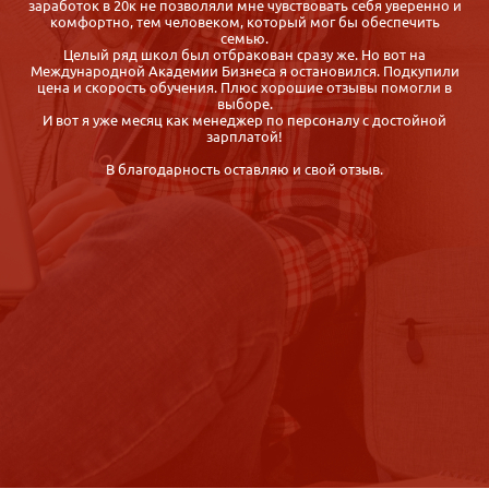
и
сожалению, образование было не профильное. Долго искала
вуз или какие-нибудь курсы по детской психологии в моём
городе, но так ничего и не нашла. Потом мне посоветовали
Международную академию бизнеса, там можно пройти
и
обучение удалённо - через Интернет. И теперь я Вам советую
эту академию! Курс проходится удобно и быстро, диплом
присылают по почте заказным письмом. И всё это за разумные
деньги!
Пару дней назад я прошла собеседование в детский
развивающий центр, сегодня был мой первый рабочий день! Я
очень счастлива!