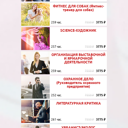
ФИТНЕС ДЛЯ СОБАК (Фитнес-
тренер для собак)
3775 ₽
259 час.
7550 ₽
SCIENCE-ХУДОЖНИК
3775 ₽
257 час.
7550 ₽
ОРГАНИЗАЦИЯ ВЫСТАВОЧНОЙ
И ЯРМАРОЧНОЙ
ДЕЯТЕЛЬНОСТИ
3775 ₽
259 час.
7550 ₽
ОХРАННОЕ ДЕЛО
(Руководитель охранного
предприятия)
3775 ₽
252 час.
7550 ₽
ЛИТЕРАТУРНАЯ КРИТИКА
3775 ₽
261 час.
7550 ₽
УРБАНИСТ-ЭКОЛОГ