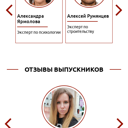
Алексей Румянцев
Алина Куприянова
Али
Эксперт по
Преподаватель по
Эксп
строительству
гостиничному бизнесу
упра
ологии
перс
ОТЗЫВЫ ВЫПУСКНИКОВ