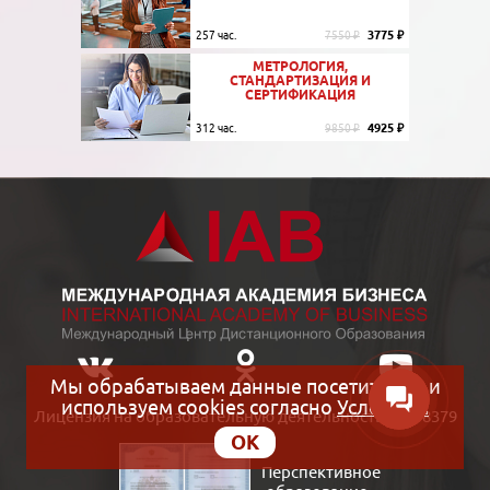
3775 ₽
257 час.
7550 ₽
МЕТРОЛОГИЯ,
СТАНДАРТИЗАЦИЯ И
СЕРТИФИКАЦИЯ
4925 ₽
312 час.
9850 ₽
Мы обрабатываем данные посетителей и
используем cookies согласно
Условиям
Лицензия на образовательную деятельность №038379
OK
Перспективное