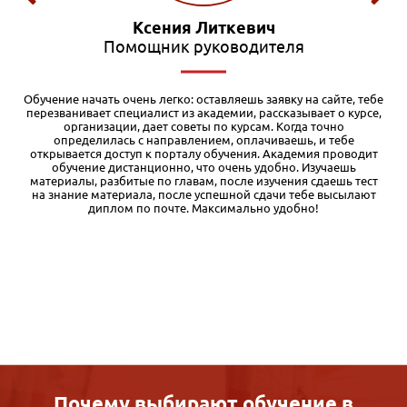
Влад Ханбабаев
Экономист
е
У нас на работе оплачивают курсы повышения квалификации,
,
вот я и решил получить дополнительную корочку. Выбрал
программу «Тендеры и госзакупки» в Международной
академии бизнеса IAB. Обучение проходит очень удобно: весь
материал структурирован в учебном кабинете, можно учить в
свободное время и даже в дороге. Если уже знаешь какую-то
часть материала — можно пропускать, что весьма убыстряет
процесс обучения. Диплом высылают по указанному адресу:
заказное письмо пришло без задержек. Проблем с оплатой от
юр. лица тоже никаких не было.
Почему выбирают обучение в