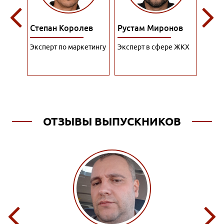
ев
Рустам Миронов
Роман Филатов
Поли
етингу
Эксперт в сфере ЖКХ
Специалист по
Преп
рекламе
ресто
ОТЗЫВЫ ВЫПУСКНИКОВ