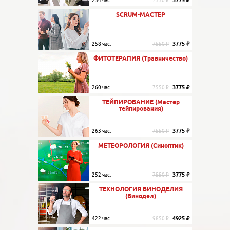
3775 ₽
254 час.
7550 ₽
SCRUM-МАСТЕР
3775 ₽
258 час.
7550 ₽
ФИТОТЕРАПИЯ (Травничество)
3775 ₽
260 час.
7550 ₽
ТЕЙПИРОВАНИЕ (Мастер
тейпирования)
3775 ₽
263 час.
7550 ₽
МЕТЕОРОЛОГИЯ (Синоптик)
3775 ₽
252 час.
7550 ₽
ТЕХНОЛОГИЯ ВИНОДЕЛИЯ
(Винодел)
4925 ₽
422 час.
9850 ₽