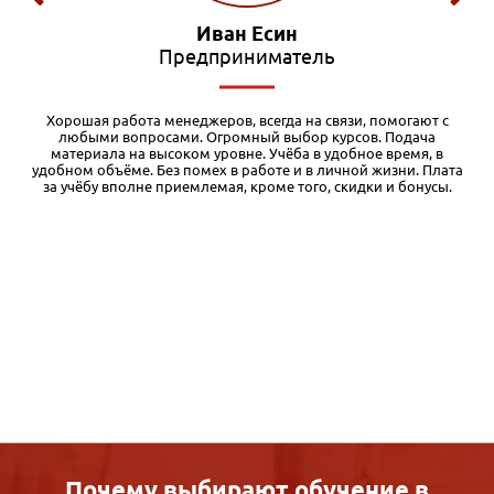
Олег Маслов
Редактор
Я обучался в различных дистанционных учебных заведениях, и
есть с чем сравнивать. Во-первых, у Международной академии
бизнеса очень качественные и основательные учебные
а
материалы. Кроме того, при регистрации на курс дается
бесплатный доступ к первому модулю, чего я вообще нигде не
встречал. Таким образом, можно оценить уровень и структуру
материалов и решить для себя, стоит ли продолжать
обучение. Во-вторых, очень доступная цена. Здесь излишне
комментировать. По соотношению цена-качество это, на мой
взгляд, один из лучших вариантов дистанционки. Разумеется,
как и при любом дистанционном обучении, здесь требуется
много самостоятельной работы. Ну и, конечно, нужно
понимать, что дистанционка дает только базовый уровень,
однако позволяющий структурировать материал для
дальнейшей практики и самообразования. Также хочу
отметить качественную обратную связь службы поддержки.
Почему выбирают обучение в