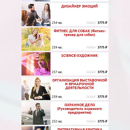
ДИЗАЙНЕР ЭМОЦИЙ
3775 ₽
254 час.
7550 ₽
ФИТНЕС ДЛЯ СОБАК (Фитнес-
тренер для собак)
3775 ₽
259 час.
7550 ₽
SCIENCE-ХУДОЖНИК
3775 ₽
257 час.
7550 ₽
ОРГАНИЗАЦИЯ ВЫСТАВОЧНОЙ
И ЯРМАРОЧНОЙ
ДЕЯТЕЛЬНОСТИ
3775 ₽
259 час.
7550 ₽
ОХРАННОЕ ДЕЛО
(Руководитель охранного
предприятия)
3775 ₽
252 час.
7550 ₽
ЛИТЕРАТУРНАЯ КРИТИКА