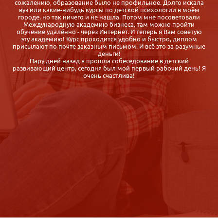
а
субботы воскресенья! Где их найти? Маме с двумя малышами,
которой через полгода надо устраиваться на работу после
декрет. отпуска.
Случайно нашла Международную Академию Бизнеса,
сравнила с другими предложениями дистанционных курсов и
выбрала именно iab.ru, так как: цены приемлемые, курс
е
отличается насыщенностью программы, обратная связь от
организаторов быстрая, корректная, гибкие сроки обучения
Спасибо. Диплом получила быстро, буквально через неделю
Я
после сдачи экзаменов. Довольна.