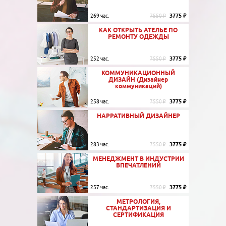
3775 ₽
269 час.
7550 ₽
КАК ОТКРЫТЬ АТЕЛЬЕ ПО
РЕМОНТУ ОДЕЖДЫ
3775 ₽
252 час.
7550 ₽
КОММУНИКАЦИОННЫЙ
ДИЗАЙН (Дизайнер
коммуникаций)
3775 ₽
258 час.
7550 ₽
НАРРАТИВНЫЙ ДИЗАЙНЕР
3775 ₽
283 час.
7550 ₽
МЕНЕДЖМЕНТ В ИНДУСТРИИ
ВПЕЧАТЛЕНИЙ
3775 ₽
257 час.
7550 ₽
МЕТРОЛОГИЯ,
СТАНДАРТИЗАЦИЯ И
СЕРТИФИКАЦИЯ