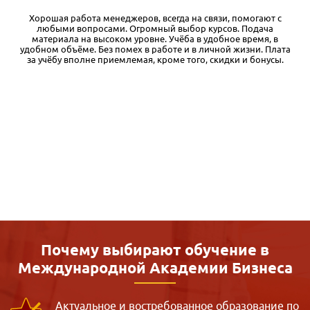
Я обучался в различных дистанционных учебных заведениях, и
есть с чем сравнивать. Во-первых, у Международной академии
бизнеса очень качественные и основательные учебные
а
материалы. Кроме того, при регистрации на курс дается
бесплатный доступ к первому модулю, чего я вообще нигде не
встречал. Таким образом, можно оценить уровень и структуру
материалов и решить для себя, стоит ли продолжать
обучение. Во-вторых, очень доступная цена. Здесь излишне
комментировать. По соотношению цена-качество это, на мой
взгляд, один из лучших вариантов дистанционки. Разумеется,
как и при любом дистанционном обучении, здесь требуется
много самостоятельной работы. Ну и, конечно, нужно
понимать, что дистанционка дает только базовый уровень,
однако позволяющий структурировать материал для
дальнейшей практики и самообразования. Также хочу
отметить качественную обратную связь службы поддержки.
Почему выбирают обучение в
Международной
Академии Бизнеса
Актуальное и востребованное образование по