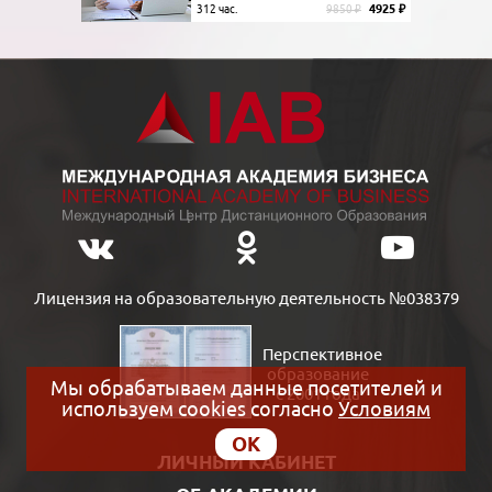
4925 ₽
312 час.
9850 ₽
Лицензия на образовательную деятельность №038379
Перспективное
образование
Мы обрабатываем данные посетителей и
с 2001 года
используем cookies согласно
Условиям
OK
ЛИЧНЫЙ КАБИНЕТ