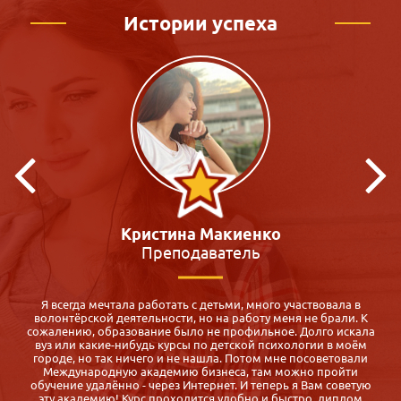
Истории успеха
Виктория Зацепина
Педагог-психолог
Для меня оказалось спасением: срочно нужен был диплом
педагога-психолога, а во всех ВУЗах обучение 5 месяцев и все
а
субботы воскресенья! Где их найти? Маме с двумя малышами,
которой через полгода надо устраиваться на работу после
декрет. отпуска.
Случайно нашла Международную Академию Бизнеса,
сравнила с другими предложениями дистанционных курсов и
выбрала именно iab.ru, так как: цены приемлемые, курс