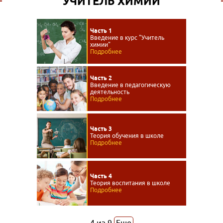
УЧИТЕЛЬ ХИМИИ
Часть 1
Введение в курс "Учитель
химии"
Подробнее
Часть 2
Введение в педагогическую
деятельность
Подробнее
Часть 3
Теория обучения в школе
Подробнее
Часть 4
Теория воспитания в школе
Подробнее