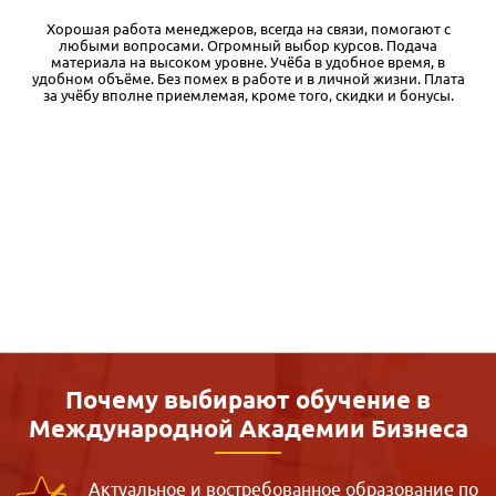
и, помогают с
Я обучался в различных дистанционных учебных за
сов. Подача
есть с чем сравнивать. Во-первых, у Международн
бное время, в
бизнеса очень качественные и основательные 
ой жизни. Плата
материалы. Кроме того, при регистрации на кур
идки и бонусы.
бесплатный доступ к первому модулю, чего я вооб
встречал. Таким образом, можно оценить уровень 
материалов и решить для себя, стоит ли прод
обучение. Во-вторых, очень доступная цена. Зде
комментировать. По соотношению цена-качество э
взгляд, один из лучших вариантов дистанционки. 
как и при любом дистанционном обучении, здесь
много самостоятельной работы. Ну и, конечно
понимать, что дистанционка дает только базовый
однако позволяющий структурировать матери
дальнейшей практики и самообразования. Так
отметить качественную обратную связь службы п
Почему выбирают обучение в
Международной
Академии Бизнеса
Актуальное и востребованное образование по