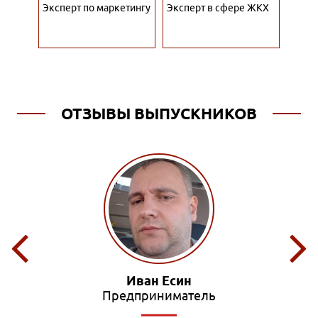
тант
Эксперт по маркетингу
Эксперт в сфере ЖКХ
Специ
рекл
ОТЗЫВЫ ВЫПУСКНИКОВ
Олег Маслов
Редактор