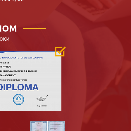
ЛОМ
оки