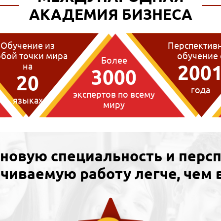
АКАДЕМИЯ БИЗНЕСА
Обучение из
Перспектив
бой точки мира
обучение 
Более
на
200
3000
20
года
экспертов по всему
языках
миру
 новую специальность и перс
чиваемую работу легче, чем 