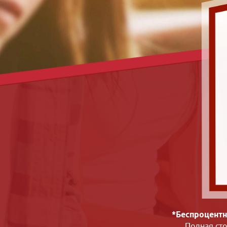
*Беспроцентн
Полная ст