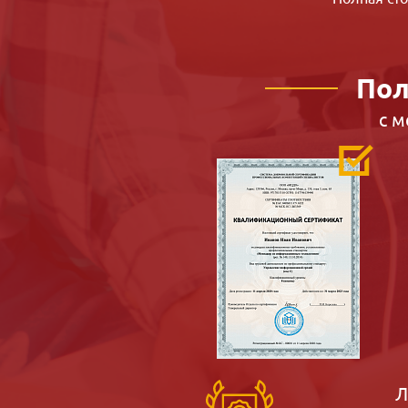
Пол
с 
Л