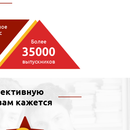
ное
с
1
Более
35000
выпускников
пективную
вам кажется