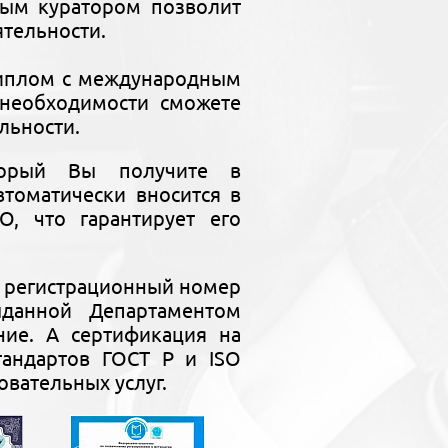
ным куратором позволит
ятельности.
диплом с международным
необходимости сможете
льности.
торый Вы получите в
томатически вносится в
, что гарантирует его
ь регистрационный номер
выданной Департаментом
ние. А сертификация на
тандартов ГОСТ Р и ISO
овательных услуг.