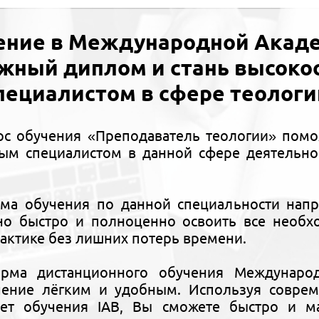
ение в Международной Акаде
ижный диплом и стань высок
пециалистом в сфере теологи
рс обучения «Преподаватель теологии» помо
ым специалистом в данной сфере деятельно
ма обучения по данной специальности напр
но быстро и полноценно освоить все необх
рактике без лишних потерь времени.
орма дистанционного обучения Междунаро
чение лёгким и удобным. Используя совре
ет обучения IAB, Вы сможете быстро и ма