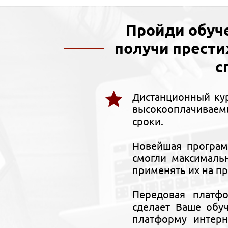
Пройди обуч
получи прест
с
Дистанционный ку
высокооплачиваем
сроки.
Новейшая програм
смогли максималь
применять их на п
Передовая платф
сделает Ваше обу
платформу интерн