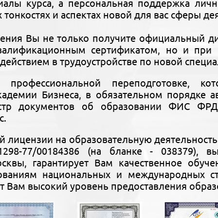
риалы курса, а персональная поддержка лич
х тонкостях и аспектах новой для вас сферы де
чения Вы не только получите официальный 
алификационным сертификатом, но и при 
действием в трудоустройстве по новой специа
 профессиональной переподготовке, ко
адемии Бизнеса, в обязательном порядке ав
стр документов об образовании ФИС ФРДО
с.
й лицензии на образовательную деятельност
1298-77/00184386 (на бланке - 038379), 
осквы, гарантирует Вам качественное обуче
бованиям национальных и международных с
т Вам высокий уровень предоставления образ