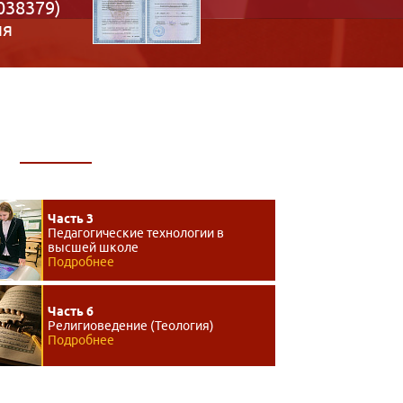
038379)
ия
И
Часть 3
Педагогические технологии в
высшей школе
Подробнее
Часть 6
Религиоведение (Теология)
Подробнее