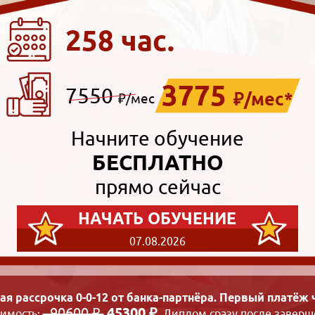
258 час.
3775
7550
₽/мес*
₽/мес
Начните обучение
БЕСПЛАТНО
прямо сейчас
НАЧАТЬ ОБУЧЕНИЕ
07.08.2026
ая рассрочка 0-0-12 от банка-партнёра. Первый платёж ч
90600 ₽
45300 ₽
оимость:
. Диплом сразу после заверш