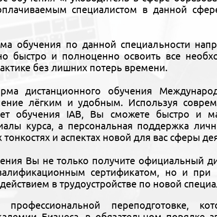
плачиваемым специалистом в данной сфере
ма обучения по данной специальности напр
но быстро и полноценно освоить все необх
рактике без лишних потерь времени.
орма дистанционного обучения Междунаро
чение лёгким и удобным. Используя совре
ет обучения IAB, Вы сможете быстро и ма
риалы курса, а персональная поддержка лич
х тонкостях и аспектах новой для вас сферы де
чения Вы не только получите официальный 
алификационным сертификатом, но и при 
действием в трудоустройстве по новой специа
 профессиональной переподготовке, ко
адемии Бизнеса, в обязательном порядке ав