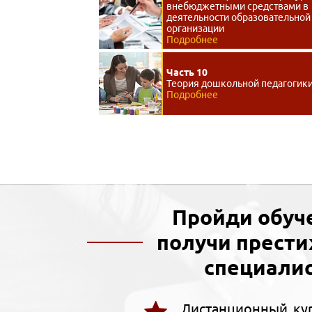
внебюджетными средствами в
деятельности образовательной
организации
Подробнее
Часть 10
Теория дошкольной педагогик
Подробнее
Пройди обуч
получи прест
специалис
Дистанционный кур