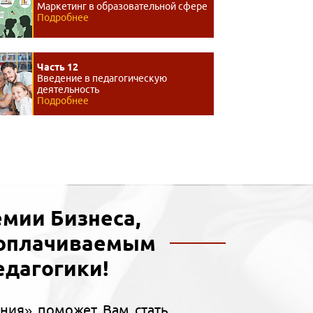
Маркетинг в образовательной сфере
Подробнее
Часть 12
Введение в педагогическую
деятельность
Подробнее
мии Бизнеса,
ооплачиваемым
едагогики!
ния» поможет Вам стать