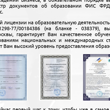
стр документов об образовании ФИС ФРДО
с.
й лицензии на образовательную деятельност
1298-77/00184386 (на бланке - 038379), 
осквы, гарантирует Вам качественное обуче
бованиям национальных и международных с
т Вам высокий уровень предоставления образ
йчас первый шаг к тому, чтобы уже в самое