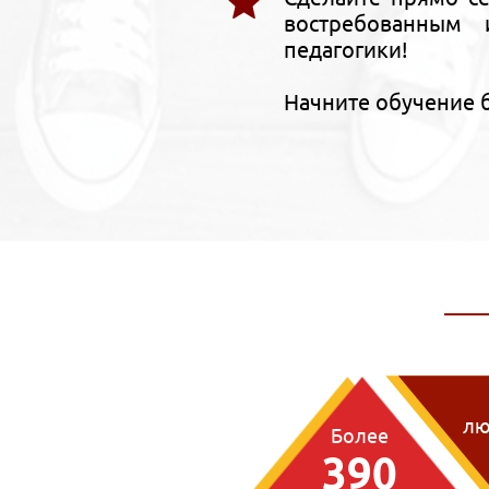
востребованным 
педагогики!
Начните обучение 
лю
Более
390