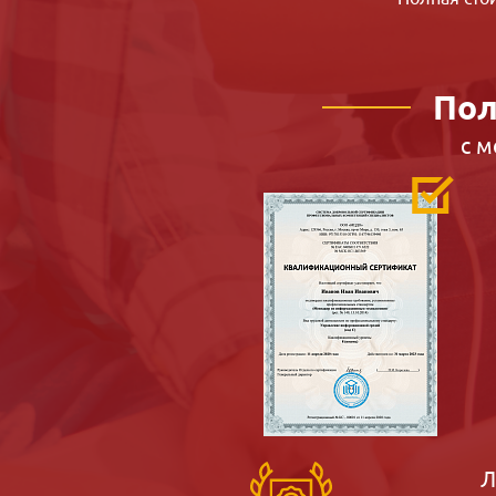
Пол
с 
Л