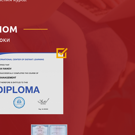
ЛОМ
оки