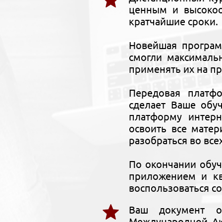
ценным и высокоо
кратчайшие сроки.
Новейшая програм
смогли максималь
применять их на п
Передовая платф
сделает Ваше обу
платформу интерн
освоить все мате
разобраться во все
По окончании обу
приложением и кв
воспользоваться со
Ваш документ о
Международной Ак