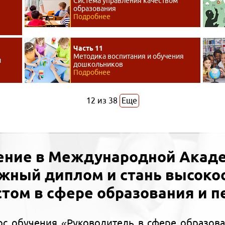
Система управления качеством
образования
Подробнее
Часть 11
Методика воспитания и обучения
и
дошкольников
Подробнее
12
из
38
Еще
ение в Международной Акаде
ижный диплом и стань высок
том в сфере образования и п
с обучения «Руководитель в сфере образова