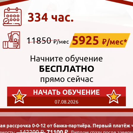
334 час.
5925
11850
₽/мес*
₽/мес
Начните обучение
БЕСПЛАТНО
прямо сейчас
НАЧАТЬ ОБУЧЕНИЕ
07.08.2026
ая рассрочка 0-0-12 от банка-партнёра. Первый платёж ч
142200 ₽
71100 ₽
имость:
. Диплом сразу после заверш