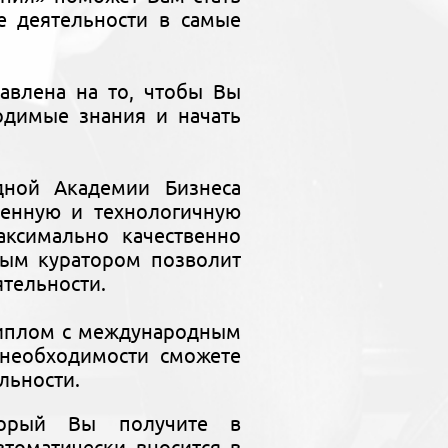
 деятельности в самые
авлена на то, чтобы Вы
одимые знания и начать
дной Академии Бизнеса
менную и технологичную
ксимально качественно
ным куратором позволит
ятельности.
диплом с международным
необходимости сможете
льности.
торый Вы получите в
томатически вносится в