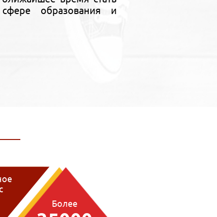
 сфере образования и
ное
с
1
Более