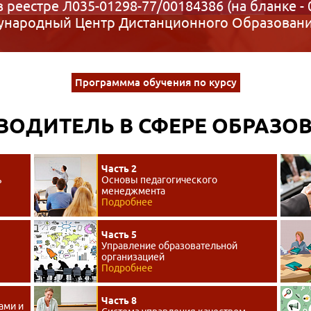
в реестре Л035-01298-77/00184386 (на бланке - 
народный Центр Дистанционного Образован
Программма обучения по курсу
ВОДИТЕЛЬ В СФЕРЕ ОБРАЗО
Часть 2
ь
Основы педагогического
менеджмента
Подробнее
Часть 5
Управление образовательной
организацией
Подробнее
Часть 8
ами и