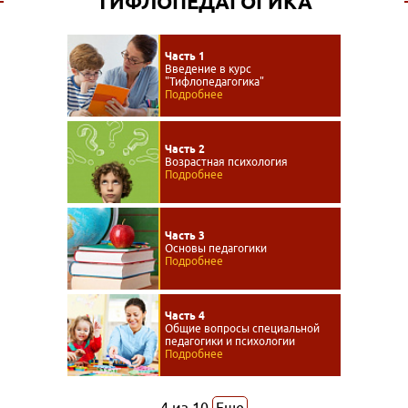
ТИФЛОПЕДАГОГИКА
Часть 1
Введение в курс
"Тифлопедагогика"
Подробнее
Часть 2
Возрастная психология
Подробнее
Часть 3
Основы педагогики
Подробнее
Часть 4
Общие вопросы специальной
педагогики и психологии
Подробнее