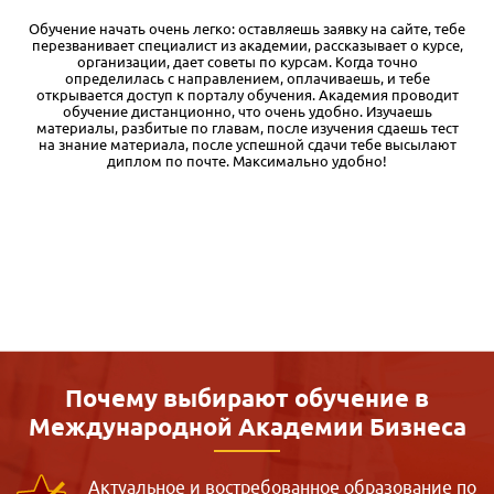
е
У нас на работе оплачивают курсы повышения квалификации,
,
вот я и решил получить дополнительную корочку. Выбрал
программу «Тендеры и госзакупки» в Международной
академии бизнеса IAB. Обучение проходит очень удобно: весь
материал структурирован в учебном кабинете, можно учить в
свободное время и даже в дороге. Если уже знаешь какую-то
часть материала — можно пропускать, что весьма убыстряет
процесс обучения. Диплом высылают по указанному адресу:
заказное письмо пришло без задержек. Проблем с оплатой от
юр. лица тоже никаких не было.
Почему выбирают обучение в
Международной
Академии Бизнеса
Актуальное и востребованное образование по