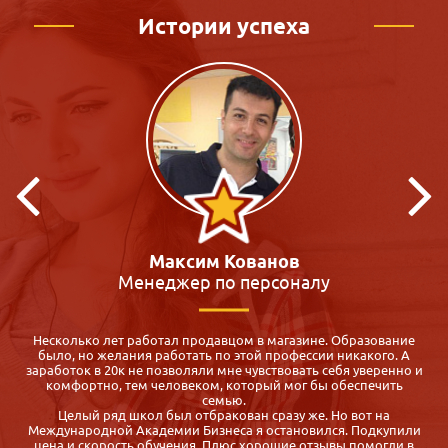
Истории успеха
Кристина Макиенко
Преподаватель
Я всегда мечтала работать с детьми, много участвовала в
волонтёрской деятельности, но на работу меня не брали. К
и
сожалению, образование было не профильное. Долго искала
вуз или какие-нибудь курсы по детской психологии в моём
городе, но так ничего и не нашла. Потом мне посоветовали
Международную академию бизнеса, там можно пройти
и
обучение удалённо - через Интернет. И теперь я Вам советую
эту академию! Курс проходится удобно и быстро, диплом