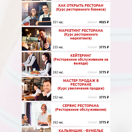
КАК ОТКРЫТЬ РЕСТОРАН
(Курс ресторанного бизнеса)
4925 ₽
351 час.
9850 ₽
МАРКЕТИНГ РЕСТОРАНА
(Курс ресторанного
маркетинга)
3775 ₽
255 час.
7550 ₽
КЕЙТЕРИНГ
(Ресторанное обслуживание на
выезде)
3775 ₽
262 час.
7550 ₽
МАСТЕР ПРОДАЖ В
РЕСТОРАНЕ
(Курс увеличения продаж)
3775 ₽
252 час.
7550 ₽
СЕРВИС РЕСТОРАНА
(Ресторанное обслуживание)
3775 ₽
262 час.
7550 ₽
КАЛЬЯНЩИК - ФУМЕЛЬЕ