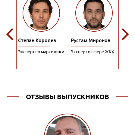
ына
Степан Королев
Рустам Миронов
Ром
тант
Эксперт по маркетингу
Эксперт в сфере ЖКХ
Специ
рекл
ОТЗЫВЫ ВЫПУСКНИКОВ