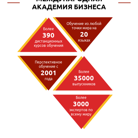
АКАДЕМИЯ БИЗНЕСА
Обучение из любой
точки мира на
Более
20
390
языках
дистанционных
курсов обучения
Перспективное
обучение с
2001
Более
35000
года
выпускников
Более
3000
экспертов по
всему миру