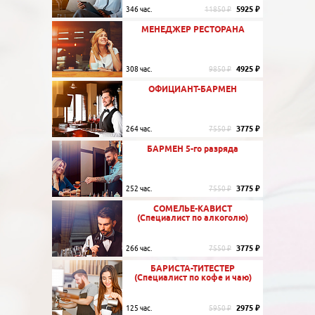
5925 ₽
346 час.
11850 ₽
МЕНЕДЖЕР РЕСТОРАНА
4925 ₽
308 час.
9850 ₽
ОФИЦИАНТ-БАРМЕН
3775 ₽
264 час.
7550 ₽
БАРМЕН 5-го разряда
3775 ₽
252 час.
7550 ₽
СОМЕЛЬЕ-КАВИСТ
(Специалист по алкоголю)
3775 ₽
266 час.
7550 ₽
БАРИСТА-ТИТЕСТЕР
(Специалист по кофе и чаю)
2975 ₽
125 час.
5950 ₽