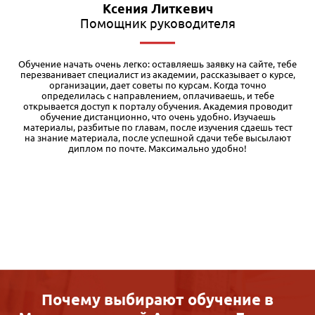
Влад Ханбабаев
Экономист
е
У нас на работе оплачивают курсы повышения квалификации,
,
вот я и решил получить дополнительную корочку. Выбрал
программу «Тендеры и госзакупки» в Международной
академии бизнеса IAB. Обучение проходит очень удобно: весь
материал структурирован в учебном кабинете, можно учить в
свободное время и даже в дороге. Если уже знаешь какую-то
часть материала — можно пропускать, что весьма убыстряет
процесс обучения. Диплом высылают по указанному адресу:
заказное письмо пришло без задержек. Проблем с оплатой от
юр. лица тоже никаких не было.
Почему выбирают обучение в