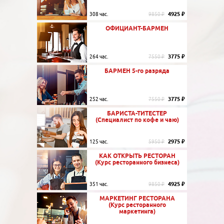
4925 ₽
308 час.
9850 ₽
ОФИЦИАНТ-БАРМЕН
3775 ₽
264 час.
7550 ₽
БАРМЕН 5-го разряда
3775 ₽
252 час.
7550 ₽
БАРИСТА-ТИТЕСТЕР
(Специалист по кофе и чаю)
2975 ₽
125 час.
5950 ₽
КАК ОТКРЫТЬ РЕСТОРАН
(Курс ресторанного бизнеса)
4925 ₽
351 час.
9850 ₽
МАРКЕТИНГ РЕСТОРАНА
(Курс ресторанного
маркетинга)