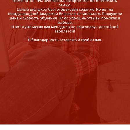
вуз или какие-нибудь курсы по детской психологии в моём
городе, но так ничего и не нашла. Потом мне посоветовали
Международную академию бизнеса, там можно пройти
и
обучение удалённо - через Интернет. И теперь я Вам советую
эту академию! Курс проходится удобно и быстро, диплом
присылают по почте заказным письмом. И всё это за разумные
деньги!
Пару дней назад я прошла собеседование в детский
развивающий центр, сегодня был мой первый рабочий день! Я
очень счастлива!