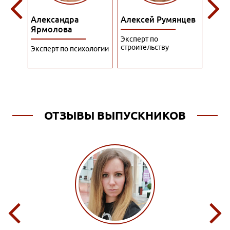
Алексей Румянцев
Алина Куприянова
Алис
Эксперт по
Преподаватель по
Экспе
строительству
гостиничному бизнесу
упра
ологии
перс
ОТЗЫВЫ ВЫПУСКНИКОВ