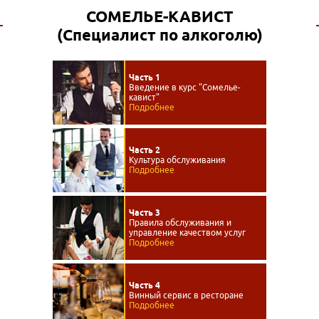
СОМЕЛЬЕ-КАВИСТ
(Специалист по алкоголю)
Часть 1
Введение в курс "Сомелье-
кавист"
Подробнее
Часть 2
Культура обслуживания
Подробнее
Часть 3
Правила обслуживания и
управление качеством услуг
Подробнее
Часть 4
Винный сервис в ресторане
Подробнее