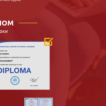
ЛОМ
оки