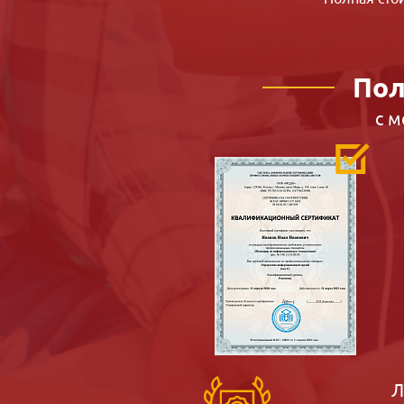
Пол
с 
Л