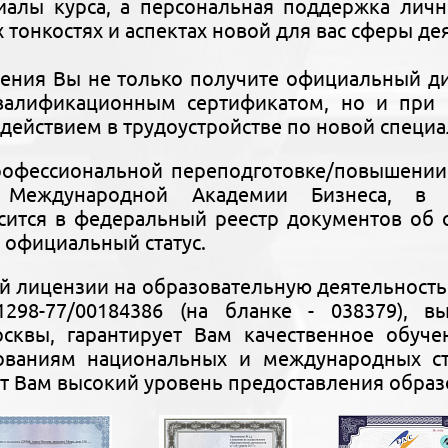
риалы курса, а персональная поддержка лич
х тонкостях и аспектах новой для вас сферы де
чения Вы не только получите официальный 
алификационным сертификатом, но и при 
действием в трудоустройстве по новой специа
рофессиональной переподготовке/повышении
Международной Академии Бизнеса, в о
осится в федеральный реестр документов об
о официальный статус.
й лицензии на образовательную деятельност
1298-77/00184386 (на бланке - 038379), 
осквы, гарантирует Вам качественное обуче
бованиям национальных и международных с
т Вам высокий уровень предоставления образ