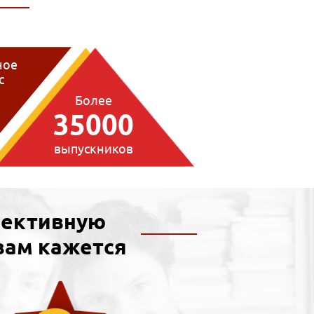
ное
с
1
Более
35000
выпускников
пективную
вам кажется