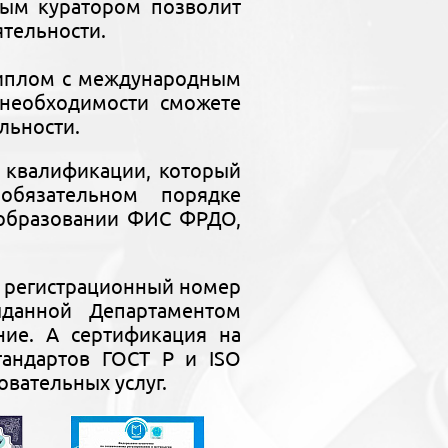
ным куратором позволит
ятельности.
диплом с международным
необходимости сможете
льности.
 квалификации, который
бязательном порядке
 образовании ФИС ФРДО,
ь регистрационный номер
выданной Департаментом
ние. А сертификация на
тандартов ГОСТ Р и ISO
овательных услуг.