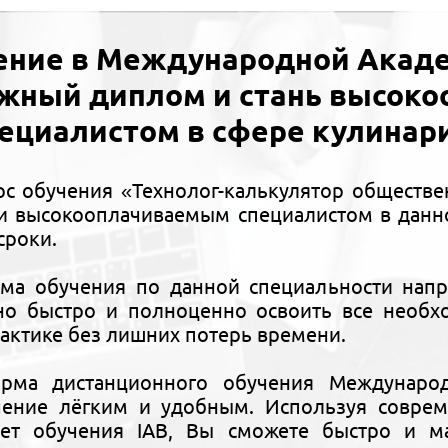
ение в Международной Акаде
ижный диплом и стань высок
ециалистом в сфере кулинар
с обучения «Технолог-калькулятор обществе
и высокооплачиваемым специалистом в данно
сроки.
ма обучения по данной специальности напр
но быстро и полноценно освоить все необх
рактике без лишних потерь времени.
орма дистанционного обучения Междунаро
чение лёгким и удобным. Используя совре
ет обучения IAB, Вы сможете быстро и ма