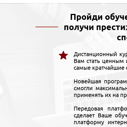
Пройди обуч
получи прест
сп
Дистанционный кур
Вам стать ценным 
самые кратчайшие 
Новейшая програм
смогли максималь
применять их на п
Передовая платф
сделает Ваше обу
платформу интерн