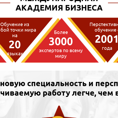
АКАДЕМИЯ БИЗНЕСА
Обучение из
Перспектив
бой точки мира
обучение 
Более
на
200
3000
20
года
экспертов по всему
языках
миру
 новую специальность и перс
чиваемую работу легче, чем 