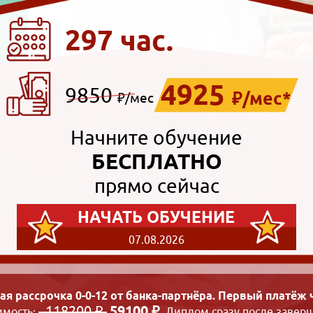
297 час.
4925
9850
₽/мес*
₽/мес
Начните обучение
БЕСПЛАТНО
прямо сейчас
НАЧАТЬ ОБУЧЕНИЕ
07.08.2026
ая рассрочка 0-0-12 от банка-партнёра. Первый платёж ч
118200 ₽
59100 ₽
имость:
. Диплом сразу после заверш